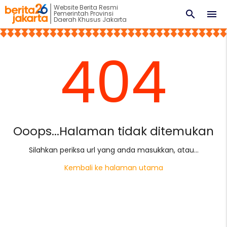
Website Berita Resmi
search
menu
Pemerintah Provinsi
Daerah Khusus Jakarta
404
Ooops...Halaman tidak ditemukan
Silahkan periksa url yang anda masukkan, atau...
Kembali ke halaman utama