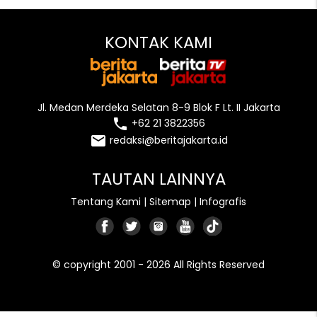
KONTAK KAMI
Jl. Medan Merdeka Selatan 8-9 Blok F Lt. II Jakarta
local_phone
+62 21 3822356
email
redaksi@beritajakarta.id
TAUTAN LAINNYA
Tentang Kami
|
Sitemap
|
Infografis
© copyright 2001 - 2026 All Rights Reserved