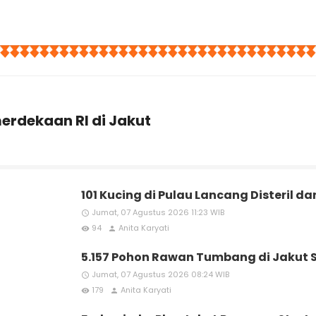
erdekaan RI di Jakut
101 Kucing di Pulau Lancang Disteril da
Jumat, 07 Agustus 2026 11:23 WIB
access_time
94
Anita Karyati
remove_red_eye
person
5.157 Pohon Rawan Tumbang di Jakut 
Jumat, 07 Agustus 2026 08:24 WIB
access_time
179
Anita Karyati
remove_red_eye
person