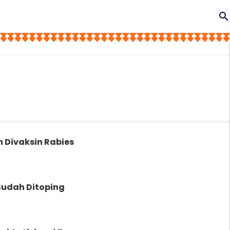
search
n Divaksin Rabies
Sudah Ditoping