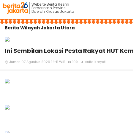
Website Berita Resmi
Pemerintah Provinsi
Daerah Khusus Jakarta
Berita Wilayah Jakarta Utara
Ini Sembilan Lokasi Pesta Rakyat HUT Kem
Jumat, 07 Agustus 2026 14:41 WIB
109
Anita Karyati
access_time
remove_red_eye
person