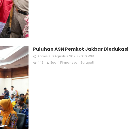
Puluhan ASN Pemkot Jakbar Diedukas
Kamis, 06 Agustus 2026 20:16 WIB
access_time
448
Budhi Firmansyah Surapati
remove_red_eye
person