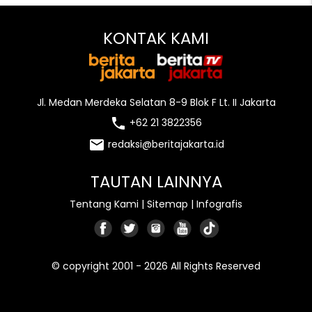
KONTAK KAMI
Jl. Medan Merdeka Selatan 8-9 Blok F Lt. II Jakarta
local_phone
+62 21 3822356
email
redaksi@beritajakarta.id
TAUTAN LAINNYA
Tentang Kami
|
Sitemap
|
Infografis
© copyright 2001 - 2026 All Rights Reserved