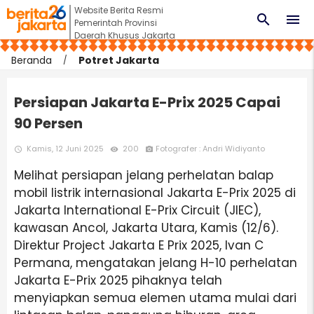
Website Berita Resmi
search
menu
Pemerintah Provinsi
Daerah Khusus Jakarta
Beranda
Potret Jakarta
Persiapan Jakarta E-Prix 2025 Capai
90 Persen
Kamis, 12 Juni 2025
200
Fotografer : Andri Widiyanto
access_time
remove_red_eye
photo_camera
Melihat persiapan jelang perhelatan balap
mobil listrik internasional Jakarta E-Prix 2025 di
Jakarta International E-Prix Circuit (JIEC),
kawasan Ancol, Jakarta Utara, Kamis (12/6).
Direktur Project Jakarta E Prix 2025, Ivan C
Permana, mengatakan jelang H-10 perhelatan
Jakarta E-Prix 2025 pihaknya telah
menyiapkan semua elemen utama mulai dari