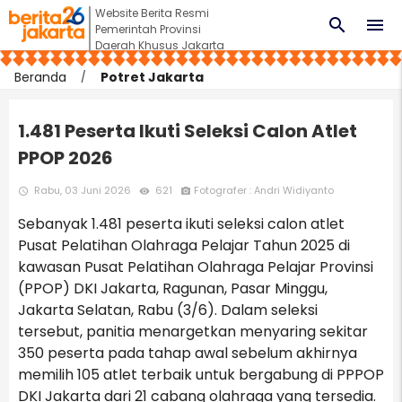
Website Berita Resmi
search
menu
Pemerintah Provinsi
Daerah Khusus Jakarta
Beranda
Potret Jakarta
1.481 Peserta Ikuti Seleksi Calon Atlet
PPOP 2026
Rabu, 03 Juni 2026
621
Fotografer : Andri Widiyanto
access_time
remove_red_eye
photo_camera
Sebanyak 1.481 peserta ikuti seleksi calon atlet
Pusat Pelatihan Olahraga Pelajar Tahun 2025 di
kawasan Pusat Pelatihan Olahraga Pelajar Provinsi
(PPOP) DKI Jakarta, Ragunan, Pasar Minggu,
Jakarta Selatan, Rabu (3/6). Dalam seleksi
tersebut, panitia menargetkan menyaring sekitar
350 peserta pada tahap awal sebelum akhirnya
memilih 105 atlet terbaik untuk bergabung di PPPOP
DKI Jakarta dari 21 cabang olahraga yang tersedia.