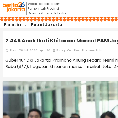
Website Berita Resmi
Pemerintah Provinsi
Daerah Khusus Jakarta
Beranda
Potret Jakarta
2.445 Anak Ikuti Khitanan Massal PAM Ja
Rabu, 08 Juli 2026
434
Fotografer : Reza Pratama Putra
access_time
remove_red_eye
photo_camera
Gubernur DKI Jakarta, Pramono Anung secara resmi men
Rabu (8/7). Kegiatan khitanan massal ini diikuti tota