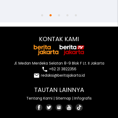
access_time
remove_red_eye
person
KONTAK KAMI
Jl. Medan Merdeka Selatan 8-9 Blok F Lt. II Jakarta
local_phone
+62 21 3822356
email
redaksi@beritajakarta.id
TAUTAN LAINNYA
Tentang Kami
|
Sitemap
|
Infografis