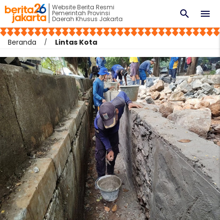
Website Berita Resmi
search
menu
Pemerintah Provinsi
Daerah Khusus Jakarta
Beranda
Lintas Kota