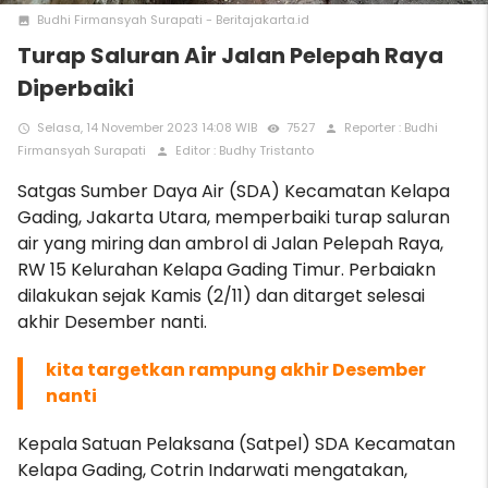
Budhi Firmansyah Surapati - Beritajakarta.id
photo
Turap Saluran Air Jalan Pelepah Raya
Diperbaiki
Selasa, 14 November 2023 14:08 WIB
7527
Reporter : Budhi
access_time
remove_red_eye
person
Firmansyah Surapati
Editor : Budhy Tristanto
person
Satgas Sumber Daya Air (SDA) Kecamatan Kelapa
Gading, Jakarta Utara, memperbaiki turap saluran
air yang miring dan ambrol di Jalan Pelepah Raya,
RW 15 Kelurahan Kelapa Gading Timur. Perbaiakn
dilakukan sejak Kamis (2/11) dan ditarget selesai
akhir Desember nanti.
kita targetkan rampung akhir Desember
nanti
Kepala Satuan Pelaksana (Satpel) SDA Kecamatan
Kelapa Gading, Cotrin Indarwati mengatakan,