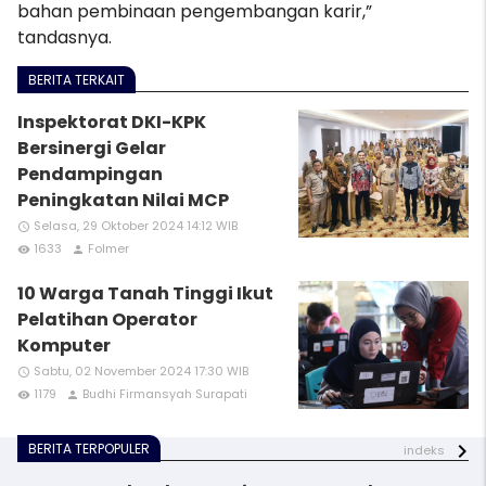
bahan pembinaan pengembangan karir,”
tandasnya.
BERITA TERKAIT
Inspektorat DKI-KPK
Bersinergi Gelar
Pendampingan
Peningkatan Nilai MCP
Selasa, 29 Oktober 2024 14:12 WIB
access_time
1633
Folmer
remove_red_eye
person
10 Warga Tanah Tinggi Ikut
Pelatihan Operator
Komputer
Sabtu, 02 November 2024 17:30 WIB
access_time
1179
Budhi Firmansyah Surapati
remove_red_eye
person
BERITA TERPOPULER
indeks