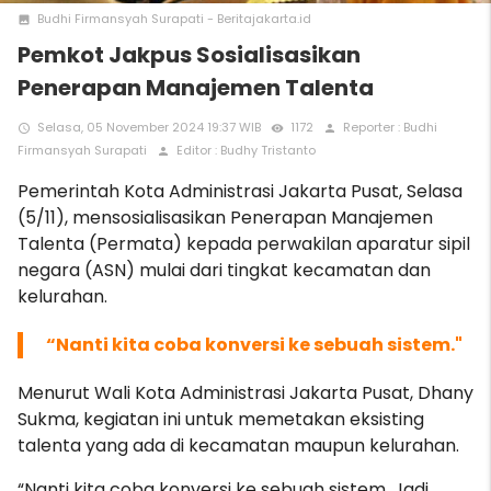
Budhi Firmansyah Surapati - Beritajakarta.id
photo
Pemkot Jakpus Sosialisasikan
Penerapan Manajemen Talenta
Selasa, 05 November 2024 19:37 WIB
1172
Reporter : Budhi
access_time
remove_red_eye
person
Firmansyah Surapati
Editor : Budhy Tristanto
person
Pemerintah Kota Administrasi Jakarta Pusat, Selasa
(5/11), mensosialisasikan Penerapan Manajemen
Talenta (Permata) kepada perwakilan aparatur sipil
negara (ASN) mulai dari tingkat kecamatan dan
kelurahan.
“Nanti kita coba konversi ke sebuah sistem."
Menurut Wali Kota Administrasi Jakarta Pusat, Dhany
Sukma, kegiatan ini untuk memetakan eksisting
talenta yang ada di kecamatan maupun kelurahan.
“Nanti kita coba konversi ke sebuah sistem.
Jadi