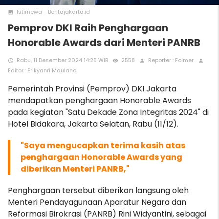
Istimewa - Beritajakarta.id
photo
Pemprov DKI Raih Penghargaan
Honorable Awards dari Menteri PANRB
Rabu, 11 Desember 2024 14:25 WIB
2558
Reporter : Folmer
access_time
remove_red_eye
person
person
Editor : Erikyanri Maulana
Pemerintah Provinsi (Pemprov) DKI Jakarta
mendapatkan penghargaan Honorable Awards
pada kegiatan "Satu Dekade Zona Integritas 2024" di
Hotel Bidakara, Jakarta Selatan, Rabu (11/12).
"Saya mengucapkan terima kasih atas
penghargaan Honorable Awards yang
diberikan Menteri PANRB,"
Penghargaan tersebut diberikan langsung oleh
Menteri Pendayagunaan Aparatur Negara dan
Reformasi Birokrasi (PANRB) Rini Widyantini, sebagai