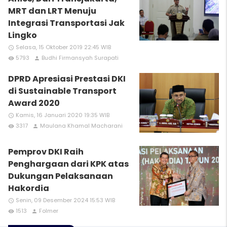
MRT dan LRT Menuju
Integrasi Transportasi Jak
Lingko
Selasa, 15 Oktober 2019 22:45 WIB
access_time
5793
Budhi Firmansyah Surapati
remove_red_eye
person
DPRD Apresiasi Prestasi DKI
di Sustainable Transport
Award 2020
Kamis, 16 Januari 2020 19:35 WIB
access_time
3317
Maulana Khamal Macharani
remove_red_eye
person
Pemprov DKI Raih
Penghargaan dari KPK atas
Dukungan Pelaksanaan
Hakordia
Senin, 09 Desember 2024 15:53 WIB
access_time
1513
Folmer
remove_red_eye
person