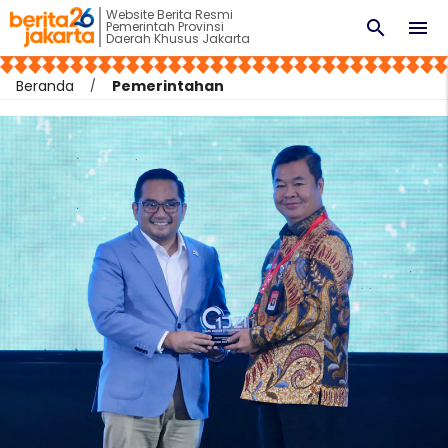
Website Berita Resmi
search
menu
Pemerintah Provinsi
Daerah Khusus Jakarta
Beranda
Pemerintahan