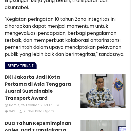
lingkungan kerja yang bersih, transparan dan
akuntabel.
"Kegiatan peringatan 10 tahun Zona Integritas ini
diharapkan dapat menjadi momentum untuk
mengevaluasi pencapaian, berbagi pengalaman
terbaik, dan memperkuat kolaborasi antarinstansi
pemerintah dalam upaya menciptakan pelayanan
publik yang lebih baik dan berintegritas," tandasnya.
BERITA TERKAIT
DKI Jakarta Jadi Kota
Pertama di Asia Tenggara
Juarai Sustainable
Transport Award
Kamis, 25 Februari 2021 17:13 WIB
access_time
3421
Yudha Peta Ogara
remove_red_eye
person
Dua Tahun Kepemimpinan
Anies, Dari Transjakarta,