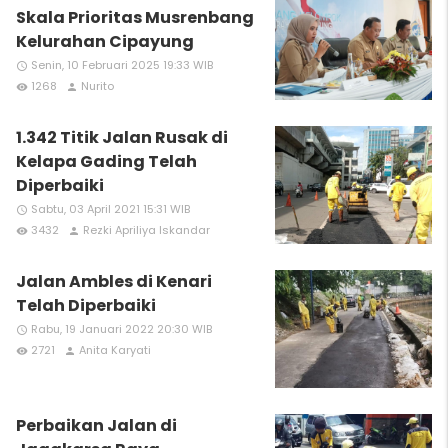
Skala Prioritas Musrenbang
Kelurahan Cipayung
Senin, 10 Februari 2025 19:33 WIB
access_time
1268
Nurito
remove_red_eye
person
1.342 Titik Jalan Rusak di
Kelapa Gading Telah
Diperbaiki
Sabtu, 03 April 2021 15:31 WIB
access_time
3432
Rezki Apriliya Iskandar
remove_red_eye
person
Jalan Ambles di Kenari
Telah Diperbaiki
Rabu, 19 Januari 2022 20:30 WIB
access_time
2721
Anita Karyati
remove_red_eye
person
Perbaikan Jalan di