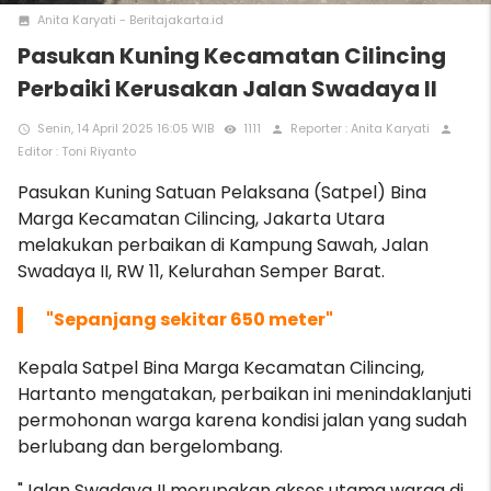
Anita Karyati - Beritajakarta.id
photo
Pasukan Kuning Kecamatan Cilincing
Perbaiki Kerusakan Jalan Swadaya II
Senin, 14 April 2025 16:05 WIB
1111
Reporter : Anita Karyati
access_time
remove_red_eye
person
person
Editor : Toni Riyanto
Pasukan Kuning Satuan Pelaksana (Satpel) Bina
Marga Kecamatan Cilincing, Jakarta Utara
melakukan perbaikan di Kampung Sawah, Jalan
Swadaya II, RW 11, Kelurahan Semper Barat.
"Sepanjang sekitar 650 meter"
Kepala Satpel Bina Marga Kecamatan Cilincing,
Hartanto mengatakan, perbaikan ini menindaklanjuti
permohonan warga karena kondisi jalan yang sudah
berlubang dan bergelombang.
"Jalan Swadaya II merupakan akses utama warga di