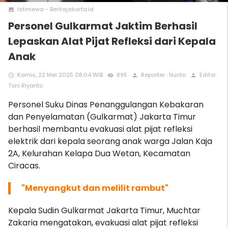
Istimewa - Beritajakarta.id
photo
Personel Gulkarmat Jaktim Berhasil
Lepaskan Alat Pijat Refleksi dari Kepala
Anak
Kamis, 22 Mei 2025 08:04 WIB
895
Reporter : Nurito
Editor :
access_time
remove_red_eye
person
person
Toni Riyanto
Personel Suku Dinas Penanggulangan Kebakaran
dan Penyelamatan (Gulkarmat) Jakarta Timur
berhasil membantu evakuasi alat pijat refleksi
elektrik dari kepala seorang anak warga Jalan Kaja
2A, Kelurahan Kelapa Dua Wetan, Kecamatan
Ciracas.
"Menyangkut dan melilit rambut"
Kepala Sudin Gulkarmat Jakarta Timur, Muchtar
Zakaria mengatakan, evakuasi alat pijat refleksi