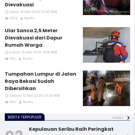
Dievakuasi
Senin, 19 Mei 2025 07:43 WIB
access_time
1034
Nurito
remove_red_eye
person
Ular Sanca 2,5 Meter
Dievakuasi dari Dapur
Rumah Warga
Kamis, 15 Mei 2025 14:16 WIB
access_time
792
Nurito
remove_red_eye
person
Tumpahan Lumpur di Jalan
Raya Bekasi Sudah
Dibersihkan
Selasa, 13 Mei 2025 07:28 WIB
access_time
959
Nurito
remove_red_eye
person
BERITA TERPOPULER
indeks
Kepulauan Seribu Raih Peringkat