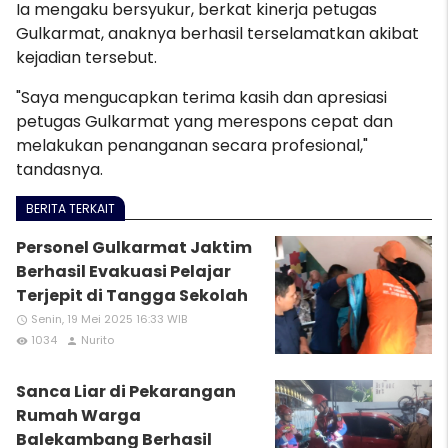
Ia mengaku bersyukur, berkat kinerja petugas
Gulkarmat, anaknya berhasil terselamatkan akibat
kejadian tersebut.
"Saya mengucapkan terima kasih dan apresiasi
petugas Gulkarmat yang merespons cepat dan
melakukan penanganan secara profesional,"
tandasnya.
BERITA TERKAIT
Personel Gulkarmat Jaktim
Berhasil Evakuasi Pelajar
Terjepit di Tangga Sekolah
Senin, 19 Mei 2025 16:33 WIB
access_time
1034
Nurito
remove_red_eye
person
Sanca Liar di Pekarangan
Rumah Warga
Balekambang Berhasil