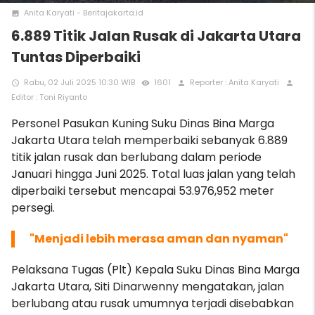
Anita Karyati - Beritajakarta.id
photo
6.889 Titik Jalan Rusak di Jakarta Utara
Tuntas Diperbaiki
Rabu, 02 Juli 2025 10:30 WIB
1601
Reporter : Anita Karyati
access_time
remove_red_eye
person
person
Editor : Toni Riyanto
Personel Pasukan Kuning Suku Dinas Bina Marga
Jakarta Utara telah memperbaiki sebanyak 6.889
titik jalan rusak dan berlubang dalam periode
Januari hingga Juni 2025. Total luas jalan yang telah
diperbaiki tersebut mencapai 53.976,952 meter
persegi.
"Menjadi lebih merasa aman dan nyaman"
Pelaksana Tugas (Plt) Kepala Suku Dinas Bina Marga
Jakarta Utara, Siti Dinarwenny mengatakan, jalan
berlubang atau rusak umumnya terjadi disebabkan