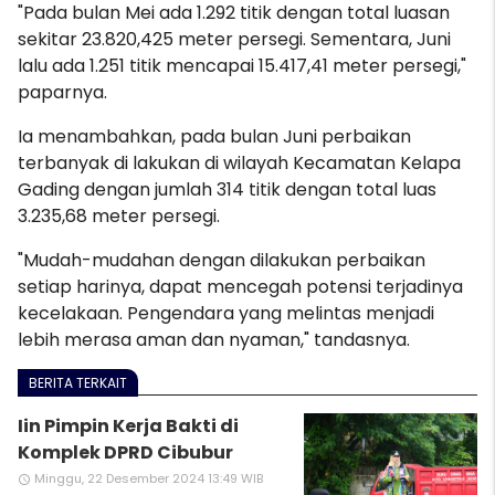
"Pada bulan Mei ada 1.292 titik dengan total luasan
sekitar 23.820,425 meter persegi. Sementara, Juni
lalu ada 1.251 titik mencapai 15.417,41 meter persegi,"
paparnya.
Ia menambahkan, pada bulan Juni perbaikan
terbanyak di lakukan di wilayah Kecamatan Kelapa
Gading dengan jumlah 314 titik dengan total luas
3.235,68 meter persegi.
"Mudah-mudahan dengan dilakukan perbaikan
setiap harinya, dapat mencegah potensi terjadinya
kecelakaan. Pengendara yang melintas menjadi
lebih merasa aman dan nyaman,"
tandasnya.
BERITA TERKAIT
Iin Pimpin Kerja Bakti di
Komplek DPRD Cibubur
Minggu, 22 Desember 2024 13:49 WIB
access_time