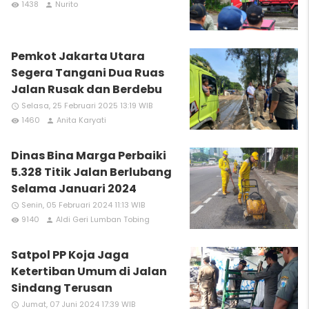
1438
Nurito
remove_red_eye
person
Pemkot Jakarta Utara
Segera Tangani Dua Ruas
Jalan Rusak dan Berdebu
Selasa, 25 Februari 2025 13:19 WIB
access_time
1460
Anita Karyati
remove_red_eye
person
Dinas Bina Marga Perbaiki
5.328 Titik Jalan Berlubang
Selama Januari 2024
Senin, 05 Februari 2024 11:13 WIB
access_time
9140
Aldi Geri Lumban Tobing
remove_red_eye
person
Satpol PP Koja Jaga
Ketertiban Umum di Jalan
Sindang Terusan
Jumat, 07 Juni 2024 17:39 WIB
access_time