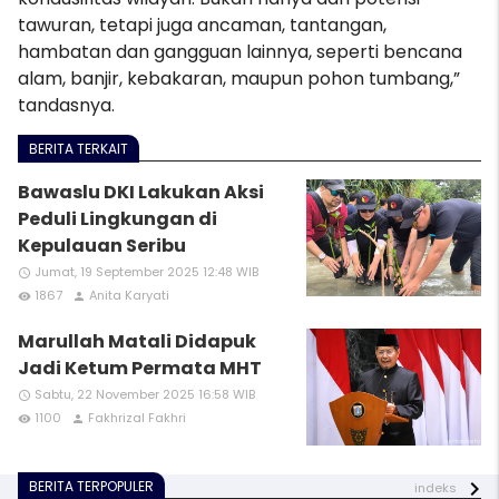
tawuran, tetapi juga ancaman, tantangan,
hambatan dan gangguan lainnya, seperti bencana
alam, banjir, kebakaran, maupun pohon tumbang,”
tandasnya.
BERITA TERKAIT
Bawaslu DKI Lakukan Aksi
Peduli Lingkungan di
Kepulauan Seribu
Jumat, 19 September 2025 12:48 WIB
access_time
1867
Anita Karyati
remove_red_eye
person
Marullah Matali Didapuk
Jadi Ketum Permata MHT
Sabtu, 22 November 2025 16:58 WIB
access_time
1100
Fakhrizal Fakhri
remove_red_eye
person
BERITA TERPOPULER
indeks