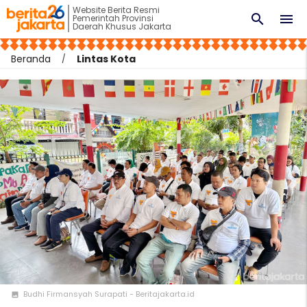
Website Berita Resmi
search
menu
Pemerintah Provinsi
Daerah Khusus Jakarta
Beranda
Lintas Kota
Budhi Firmansyah Surapati - Beritajakarta.id
photo