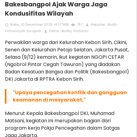
Bakesbangpol Ajak Warga Jaga
Kondusifitas Wilayah
Rabu, 10 Desember 2025 14:37 WIB
757
Reporter : Budhi
access_time
remove_red_eye
person
Firmansyah Surapati
Editor : Budhy Tristanto
person
Perwakilan warga dari Kelurahan Kebon Sirih, Cikini,
Senen dan Kelurahan Petojo Selatan, Jakarta Pusat,
Selasa (9/12) kemarin, ikut kegiatan NGOPI CETAR
(Ngobrol Pintar Cegah Tawuran) yang diadakan
Badan Kesatuan Bangsa dan Politik (Bakesbangpol)
DKI Jakarta di RPTRA Kebon Sirih.
"Upaya pencegahan konflik dan gangguan
keamanan di masyarakat,"
Menurut Kepala Bakesbangpol DKI, Muhamad
Matsani, kegiatan ini merupakan bagian dari
program kerja Pokja Pencegahan dalam Satgas
Jaga Jakarta.