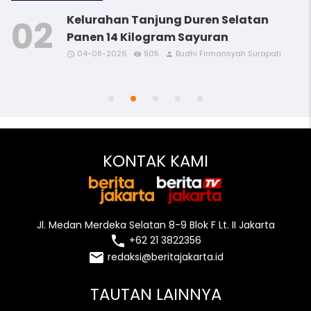
Kelurahan Tanjung Duren Selatan
Panen 14 Kilogram Sayuran
04-08-2026
905
Budhi Firmansyah Surapati
access_time
access_time
access_time
access_time
remove_red_eye
remove_red_eye
remove_red_eye
remove_red_eye
person
person
person
person
access_time
remove_red_eye
person
KONTAK KAMI
Jl. Medan Merdeka Selatan 8-9 Blok F Lt. II Jakarta
local_phone
+62 21 3822356
email
redaksi@beritajakarta.id
TAUTAN LAINNYA