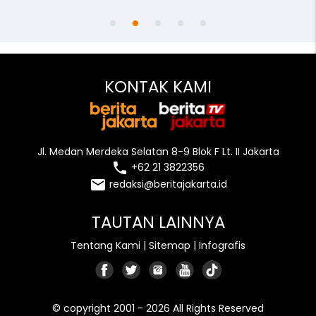
KONTAK KAMI
Jl. Medan Merdeka Selatan 8-9 Blok F Lt. II Jakarta
local_phone
+62 21 3822356
email
redaksi@beritajakarta.id
TAUTAN LAINNYA
Tentang Kami
|
Sitemap
|
Infografis
© copyright 2001 - 2026 All Rights Reserved