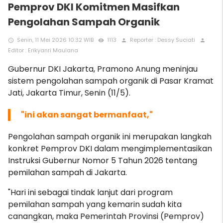
Pemprov DKI Komitmen Masifkan
Pengolahan Sampah Organik
Senin, 11 Mei 2026 10:32 WIB
1113
Reporter : Dessy Suciati
access_time
remove_red_eye
person
person
Editor : Erikyanri Maulana
Gubernur DKI Jakarta, Pramono Anung meninjau
sistem pengolahan sampah organik di Pasar Kramat
Jati, Jakarta Timur, Senin (11/5).
"ini akan sangat bermanfaat,"
Pengolahan sampah organik ini merupakan langkah
konkret Pemprov DKI dalam mengimplementasikan
Instruksi Gubernur Nomor 5 Tahun 2026 tentang
pemilahan sampah di Jakarta.
"Hari ini sebagai tindak lanjut dari program
pemilahan sampah yang kemarin sudah kita
canangkan, maka Pemerintah Provinsi (Pemprov)