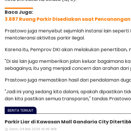
3.687 Ruang Parkir Disediakan saat Pencanangan
Prastowo juga menyebut sejumlah instansi lain sepert
mentoleransi aktivitas parkir ilegal.
Karena itu, Pemprov DKI akan melakukan penertiban, me
"Di sisi lain juga memberikan jalan keluar bagaimana k
sebagainya, itu yang menjadi
concern
dan arahan dari p
Prastowo juga memastikan hasil dari pendalaman duga
"Jadi ini yang sedang kita dalami, apakah dipastikan t
dan kita pastikan semua transparan," tandas Prastowo
BERITA TERKAIT
Parkir Liar di Kawasan Mall Gandaria City Diterti
Senin, 04 Mei 2026 16:46 WIB
access_time