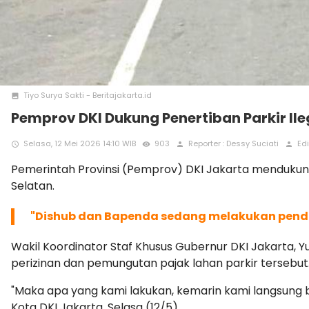
Tiyo Surya Sakti - Beritajakarta.id
photo
Pemprov DKI Dukung Penertiban Parkir Ile
Selasa, 12 Mei 2026 14:10 WIB
903
Reporter : Dessy Suciati
Edi
access_time
remove_red_eye
person
person
Pemerintah Provinsi (Pemprov) DKI Jakarta mendukung 
Selatan.
"Dishub dan Bapenda sedang melakukan pen
Wakil Koordinator Staf Khusus Gubernur DKI Jakarta, Y
perizinan dan pemungutan pajak lahan parkir tersebut
"Maka apa yang kami lakukan, kemarin kami langsung b
Kota DKI Jakarta, Selasa (12/5).