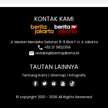
KONTAK KAMI
Jl. Medan Merdeka Selatan 8-9 Blok F Lt. II Jakarta
local_phone
+62 21 3822356
email
redaksi@beritajakarta.id
TAUTAN LAINNYA
Tentang Kami
|
Sitemap
|
Infografis
© copyright 2001 - 2026 All Rights Reserved