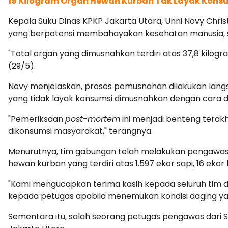
19 Kilogram Organ Hewan Kurban Tak Layak Kon
Kepala Suku Dinas KPKP Jakarta Utara, Unni Novy Chri
yang berpotensi membahayakan kesehatan manusia, se
"Total organ yang dimusnahkan terdiri atas 37,8 kilogram
(29/5).
Novy menjelaskan, proses pemusnahan dilakukan lan
yang tidak layak konsumsi dimusnahkan dengan cara d
"Pemeriksaan
post-mortem
ini menjadi benteng terak
dikonsumsi masyarakat," terangnya.
Menurutnya, tim gabungan telah melakukan pengawasan 
hewan kurban yang terdiri atas 1.597 ekor sapi, 16 eko
"Kami mengucapkan terima kasih kepada seluruh tim d
kepada petugas apabila menemukan kondisi daging y
Sementara itu, salah seorang petugas pengawas dari S