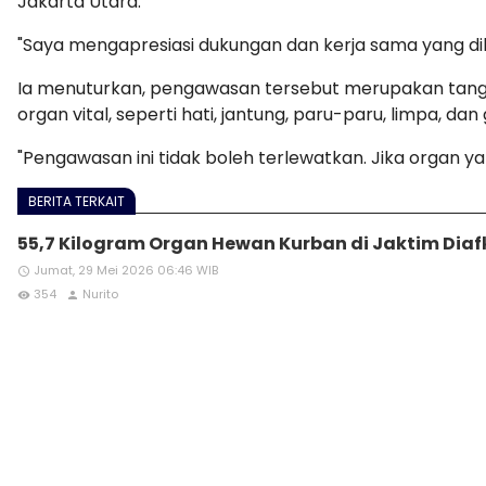
Jakarta Utara.
"Saya mengapresiasi dukungan dan kerja sama yang di
Ia menuturkan, pengawasan tersebut merupakan tanggu
organ vital, seperti hati, jantung, paru-paru, limpa, dan g
"Pengawasan ini tidak boleh terlewatkan. Jika organ 
BERITA TERKAIT
55,7 Kilogram Organ Hewan Kurban di Jaktim Diafk
Jumat, 29 Mei 2026 06:46 WIB
access_time
354
Nurito
remove_red_eye
person