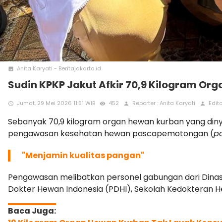
Anita Karyati - Beritajakarta.id
photo
Sudin KPKP Jakut Afkir 70,9 Kilogram Or
Jumat, 29 Mei 2026 11:51 WIB
452
Reporter : Anita Karyati
Edito
access_time
remove_red_eye
person
person
Sebanyak 70,9 kilogram organ hewan kurban yang dinya
pengawasan kesehatan hewan pascapemotongan (
p
"Menjamin kualitas pangan"
Pengawasan melibatkan personel gabungan dari Dinas 
Dokter Hewan Indonesia (PDHI), Sekolah Kedokteran H