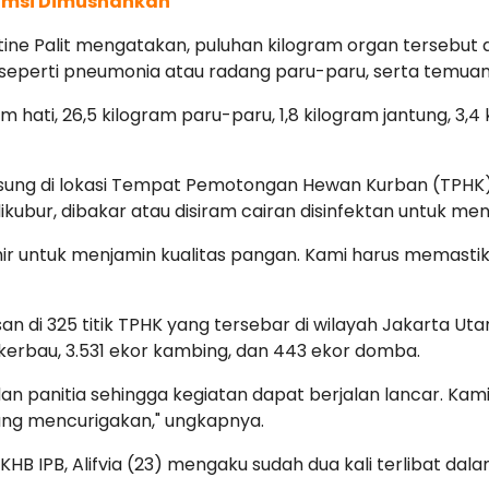
sumsi Dimusnahkan
stine Palit mengatakan, puluhan kilogram organ tersebu
perti pneumonia atau radang paru-paru, serta temuan 
 hati, 26,5 kilogram paru-paru, 1,8 kilogram jantung, 3,4 k
gsung di lokasi Tempat Pemotongan Hewan Kurban (TPHK
ikubur, dibakar atau disiram cairan disinfektan untuk 
hir untuk menjamin kualitas pangan. Kami harus memastik
di 325 titik TPHK yang tersebar di wilayah Jakarta Utar
r kerbau, 3.531 ekor kambing, dan 443 ekor domba.
an panitia sehingga kegiatan dapat berjalan lancar. K
ang mencurigakan," ungkapnya.
KHB IPB, Alifvia (23) mengaku sudah dua kali terlibat d