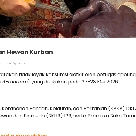
gan Hewan Kurban
r : Toni Riyanto
takan tidak layak konsumsi diafkir oleh petugas gabung
ost-mortem
) yang dilakukan pada 27-28 Mei 2026.
Ketahanan Pangan, Kelautan, dan Pertanian (KPKP) DKI J
ewan dan Biomedis (SKHB) IPB, serta Pramuka Saka Taru