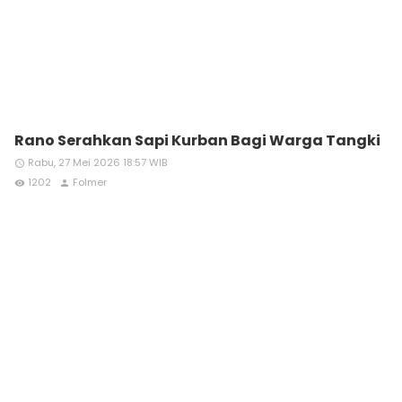
Rano Serahkan Sapi Kurban Bagi Warga Tangki
Rabu, 27 Mei 2026 18:57 WIB
access_time
1202
Folmer
remove_red_eye
person