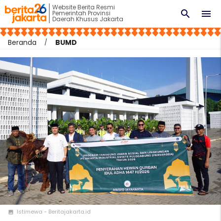
Website Berita Resmi
search
menu
Pemerintah Provinsi
Daerah Khusus Jakarta
Beranda
BUMD
Istimewa - Beritajakarta.id
photo