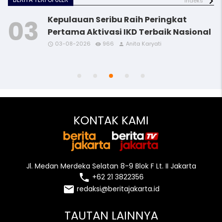
indeks
Kepulauan Seribu Raih Peringkat
Pertama Aktivasi IKD Terbaik Nasional
03-08-2026
966
Anita Karyati
access_time
access_time
access_time
access_time
remove_red_eye
remove_red_eye
remove_red_eye
remove_red_eye
person
person
person
person
access_time
remove_red_eye
person
KONTAK KAMI
Jl. Medan Merdeka Selatan 8-9 Blok F Lt. II Jakarta
local_phone
+62 21 3822356
email
redaksi@beritajakarta.id
TAUTAN LAINNYA