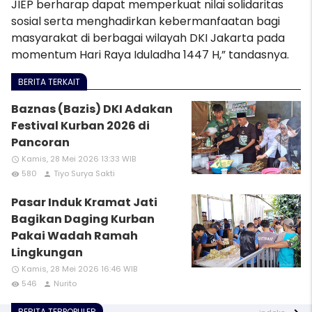
JIEP berharap dapat memperkuat nilai solidaritas
sosial serta menghadirkan kebermanfaatan bagi
masyarakat di berbagai wilayah DKI Jakarta pada
momentum Hari Raya Iduladha 1447 H,” tandasnya.
BERITA TERKAIT
Baznas (Bazis) DKI Adakan
Festival Kurban 2026 di
Pancoran
Kamis, 28 Mei 2026 13:33 WIB
access_time
580
Tiyo Surya Sakti
remove_red_eye
person
Pasar Induk Kramat Jati
Bagikan Daging Kurban
Pakai Wadah Ramah
Lingkungan
Kamis, 28 Mei 2026 16:46 WIB
access_time
546
Nurito
remove_red_eye
person
BERITA TERPOPULER