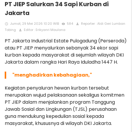
PT JIEP Salurkan 34 Sapi Kurban di
Jakarta
Jumat, 29 Mei 2026 10:20 WIB
584
Reporter : Aldi Geri Lumban
access_time
remove_red_eye
person
Tobing
Editor : Erikyanri Maulana
person
PT Jakarta Industrial Estate Pulogadung (Perseroda)
atau PT JIEP menyalurkan sebanyak 34 ekor sapi
kurban kepada masyarakat di sejumlah wilayah DKI
Jakarta dalam rangka Hari Raya Iduladha 1447 H.
"menghadirkan kebahagiaan,"
Kegiatan penyaluran hewan kurban tersebut
merupakan wujud pelaksanaan sekaligus komitmen
PT JIEP dalam menjalankan program Tanggung
Jawab Sosial dan Lingkungan (TJSL) perusahaan
guna mendukung kepedulian sosial kepada
masyarakat, khususnya di wilayah DKI Jakarta.