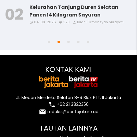
Kelurahan Tanjung Duren Selatan
Panen 14 Kilogram Sayuran
04-08-2026
928
Budhi Firmansyah Surapati
access_time
access_time
access_time
access_time
remove_red_eye
remove_red_eye
remove_red_eye
remove_red_eye
person
person
person
person
access_time
remove_red_eye
person
KONTAK KAMI
Jl. Medan Merdeka Selatan 8-9 Blok F Lt. II Jakarta
local_phone
+62 21 3822356
email
redaksi@beritajakarta.id
TAUTAN LAINNYA