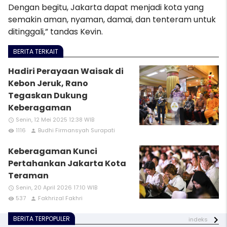
Dengan begitu, Jakarta dapat menjadi kota yang
semakin aman, nyaman, damai, dan tenteram untuk
ditinggali,” tandas Kevin.
BERITA TERKAIT
Hadiri Perayaan Waisak di
Kebon Jeruk, Rano
Tegaskan Dukung
Keberagaman
Senin, 12 Mei 2025 12:38 WIB
access_time
1116
Budhi Firmansyah Surapati
remove_red_eye
person
Keberagaman Kunci
Pertahankan Jakarta Kota
Teraman
Senin, 20 April 2026 17:10 WIB
access_time
537
Fakhrizal Fakhri
remove_red_eye
person
BERITA TERPOPULER
indeks