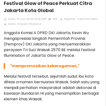
Festival Glow of Peace Perkuat Citra
Jakarta Kota Global
Senin, 01 Juni 2026 16:58 WIB
556
Reporter : Fakhrizal Fakhri
access_time
remove_red_eye
person
Editor : Erikyanri Maulana
person
Anggota Komisi A DPRD DKI Jakarta, Kevin Wu
mengapresiasi langkah Pemerintah Provinsi
(Pemprov) DKI Jakarta yang menyemarakkan
perayaan Tri Suci Waisak 2570 BE melalui Festival
Illumination of Jakarta: Glow of Peace.
"mempromosikan keberagaman,"
Melalui festival tersebut, sejumlah sudut ibu kota
dihiasi ornamen bernuansa Waisak. Salah satu yang
menjadi perhatian masyarakat adalah dekorasi di
kawasan Bundaran HI yang menampilkan berbagai
elemen khas Waisak.