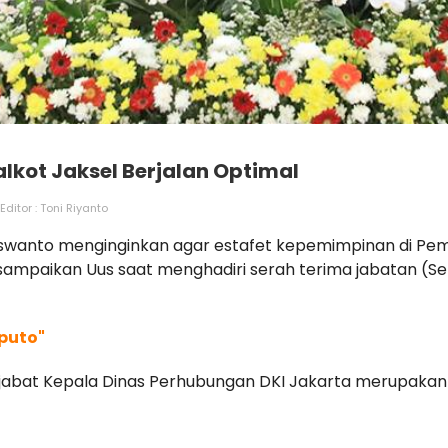
lkot Jaksel Berjalan Optimal
Editor : Toni Riyanto
 Kuswanto menginginkan agar estafet kepemimpinan di Pe
sampaikan Uus saat menghadiri serah terima jabatan (Sert
iputo"
jabat Kepala Dinas Perhubungan DKI Jakarta merupakan