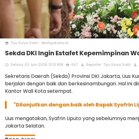
Tiyo Surya Sakti - Beritajakarta.id
photo
Sekda DKI Ingin Estafet Kepemimpinan Wa
Selasa, 02 Juni 2026 13:13 WIB
657
Reporter : Tiyo Surya Sakti
access_time
remove_red_eye
person
person
Sekretaris Daerah (Sekda) Provinsi DKI Jakarta, Uus
berjalan dengan baik dan berkesinambungan. Hal ini di
Kantor Wali Kota setempat.
"Dilanjutkan dengan baik oleh Bapak Syafrin L
Uus mengatakan, Syafrin Liputo yang sebelumnya men
Jakarta Selatan.