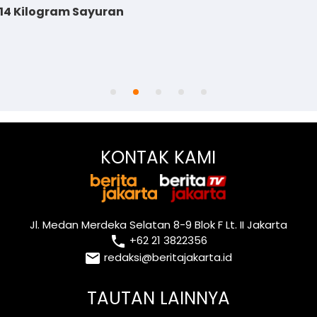
14 Kilogram Sayuran
KONTAK KAMI
Jl. Medan Merdeka Selatan 8-9 Blok F Lt. II Jakarta
local_phone
+62 21 3822356
email
redaksi@beritajakarta.id
TAUTAN LAINNYA