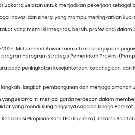
kot Jakarta Selatan untuk menjadikan pekerjaan sebagai
rbagai inovasi dan sinergi yang mampu meningkatkan kua
rakat yang memiliki integritas, bersih, profesional dal
2025-2026, Muhammad Anwar meminta seluruh jajaran pe
 program-program strategis Pemerintah Provinsi (Pempr
ra pada peningkatan kesejahteraan, kebahagiaan, dan
 langkah-langkah pembangunan dan menjaga amanah un
h yang selama ini menjadi garda terdepan dalam membe
faktor yang mendukung tingginya capaian kinerja Pemkot 
oordinasi Pimpinan Kota (Forkopimko) Jakarta Selatan a