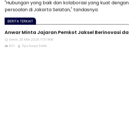
"Hubungan yang baik dan kolaborasi yang kuat dengan
persoalan di Jakarta Selatan," tandasnya.
BERITA TERKAIT
Anwar Minta Jajaran Pemkot Jaksel Berinovasi da
Senin, 25 Mei 2026 11:31 WIB
access_time
601
Tiyo Surya Sakti
remove_red_eye
person