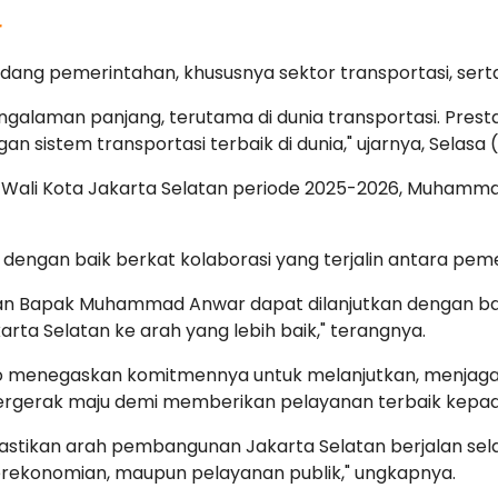
r
idang pemerintahan, khususnya sektor transportasi, sert
ngalaman panjang, terutama di dunia transportasi. Prest
gan sistem transportasi terbaik di dunia," ujarnya, Selasa 
 Wali Kota Jakarta Selatan periode 2025-2026, Muhamm
i dengan baik berkat kolaborasi yang terjalin antara pe
an Bapak Muhammad Anwar dapat dilanjutkan dengan baik
rta Selatan ke arah yang lebih baik," terangnya.
Liputo menegaskan komitmennya untuk melanjutkan, men
 bergerak maju demi memberikan pelayanan terbaik kepa
ikan arah pembangunan Jakarta Selatan berjalan sela
erekonomian, maupun pelayanan publik," ungkapnya.