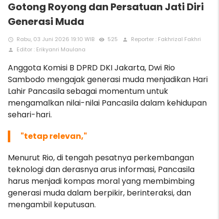
Gotong Royong dan Persatuan Jati Diri
Generasi Muda
Rabu, 03 Juni 2026 19:10 WIB
525
Reporter : Fakhrizal Fakhri
access_time
remove_red_eye
person
Editor : Erikyanri Maulana
person
Anggota Komisi B DPRD DKI Jakarta, Dwi Rio
Sambodo mengajak generasi muda menjadikan Hari
Lahir Pancasila sebagai momentum untuk
mengamalkan nilai-nilai Pancasila dalam kehidupan
sehari-hari.
"tetap relevan,"
Menurut Rio, di tengah pesatnya perkembangan
teknologi dan derasnya arus informasi, Pancasila
harus menjadi kompas moral yang membimbing
generasi muda dalam berpikir, berinteraksi, dan
mengambil keputusan.