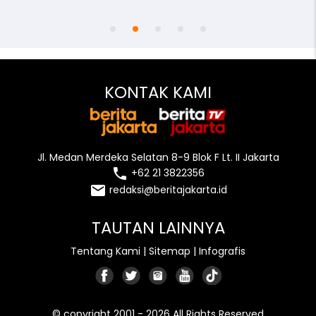
access_time
remove_red_eye
person
KONTAK KAMI
Jl. Medan Merdeka Selatan 8-9 Blok F Lt. II Jakarta
local_phone
+62 21 3822356
email
redaksi@beritajakarta.id
TAUTAN LAINNYA
Tentang Kami
|
Sitemap
|
Infografis
© copyright 2001 - 2026 All Rights Reserved