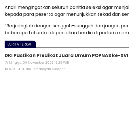
Andri mengingatkan seluruh panitia seleksi agar menja
kepada para peserta agar menunjukkan tekad dan sema
“Berjuanglah dengan sungguh-sungguh dan jangan pern
beberapa tahun ke depan akan berdiri di podium mem
BERITA TERKAIT
DKI Pastikan Predikat Juara Umum POPNAS ke-XVI
Minggu, 09 November 2025 19:29 WIB
access_time
870
Budhi Firmansyah Surapati
remove_red_eye
person