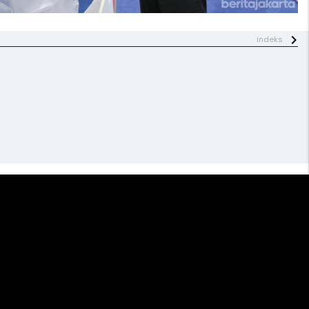
indeks