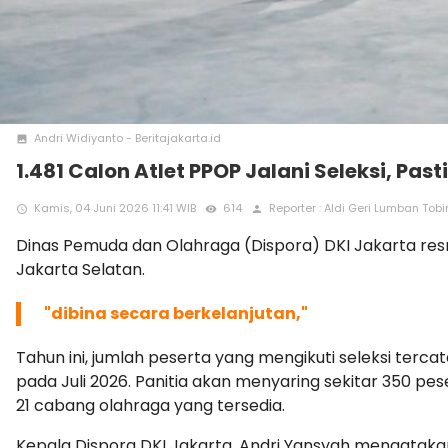
Andri Widiyanto - Beritajakarta.id
photo
1.481 Calon Atlet PPOP Jalani Seleksi, P
Kamis, 04 Juni 2026 11:41 WIB
614
Reporter : Aldi Geri Lumban Tob
access_time
remove_red_eye
person
Dinas Pemuda dan Olahraga (Dispora) DKI Jakarta resm
Jakarta Selatan.
"dibina secara berkelanjutan,"
Tahun ini, jumlah peserta yang mengikuti seleksi terca
pada Juli 2026. P
anitia akan menyaring sekitar 350 pe
21 cabang olahraga yang tersedia.
Kepala Dispora DKI Jakarta, Andri Yansyah mengataka