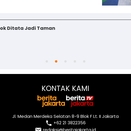
iok Ditata Jadi Taman
KONTAK KAMI
Jl. Medan Merdeka Selatan 8-9 Blok F Lt. II Jakarta
local_phone
+62 21 3822356
email
redaksi@beritajakarta.id