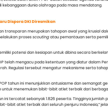
adi kebanggaan dunia olahraga pada masa mendatang.
aru Dispora DKI Diresmikan
dan transparan merupakan tahapan awal yang krusial da
 melakukan proses
scouting
atau pemantauan serta pemili
iliki potensi dan kesiapan untuk dibina secara berkelanj
PPOP telah mengacu pada ketentuan yang diatur dalam Pe
rah. Regulasi tersebut mengatur mekanisme serta tahapan
si PPOP tahun ini menunjukkan antusiasme dan semangat 
 untuk menemukan bibit-bibit atlet terbaik dari berbagai
ini tercatat sebanyak 1.826 peserta. Tingginya jumlah 
bibit atlet terbaik dari seluruh penjuru Indonesia,” jela