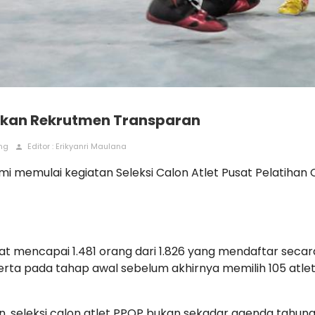
astikan Rekrutmen Transparan
ing
Editor : Erikyanri Maulana
person
i memulai kegiatan Seleksi Calon Atlet Pusat Pelatihan
tat mencapai 1.481 orang dari 1.826 yang mendaftar secar
serta pada tahap awal sebelum akhirnya memilih 105 atle
n, seleksi calon atlet PPOP bukan sekadar agenda tahun