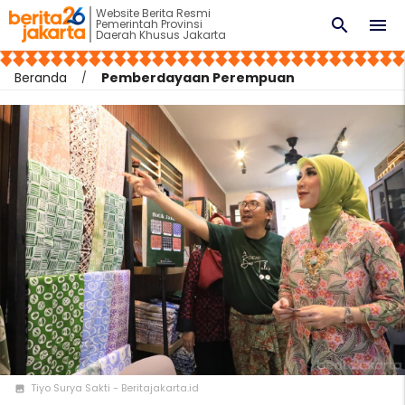
Website Berita Resmi
search
menu
Pemerintah Provinsi
Daerah Khusus Jakarta
Beranda
Pemberdayaan Perempuan
Tiyo Surya Sakti - Beritajakarta.id
photo