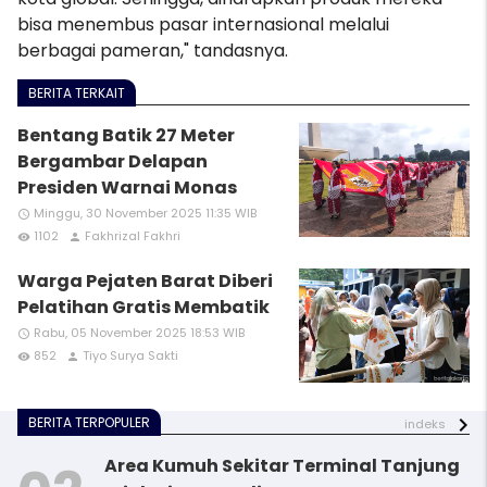
bisa menembus pasar internasional melalui
berbagai pameran," tandasnya.
BERITA TERKAIT
Bentang Batik 27 Meter
Bergambar Delapan
Presiden Warnai Monas
Minggu, 30 November 2025 11:35 WIB
access_time
1102
Fakhrizal Fakhri
remove_red_eye
person
Warga Pejaten Barat Diberi
Pelatihan Gratis Membatik
Rabu, 05 November 2025 18:53 WIB
access_time
852
Tiyo Surya Sakti
remove_red_eye
person
BERITA TERPOPULER
indeks
Area Kumuh Sekitar Terminal Tanjung