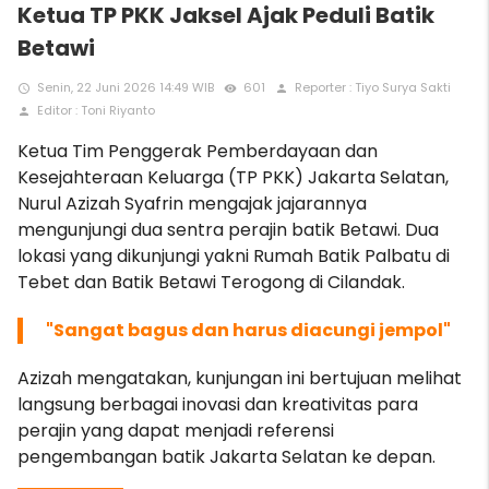
Ketua TP PKK Jaksel Ajak Peduli Batik
Betawi
Senin, 22 Juni 2026 14:49 WIB
601
Reporter : Tiyo Surya Sakti
access_time
remove_red_eye
person
Editor : Toni Riyanto
person
Ketua Tim Penggerak Pemberdayaan dan
Kesejahteraan Keluarga (TP PKK) Jakarta Selatan,
Nurul Azizah Syafrin mengajak jajarannya
mengunjungi dua sentra perajin batik Betawi. Dua
lokasi yang dikunjungi yakni Rumah Batik Palbatu di
Tebet dan Batik Betawi Terogong di Cilandak.
"Sangat bagus dan harus diacungi jempol"
Azizah mengatakan, kunjungan ini bertujuan melihat
langsung berbagai inovasi dan kreativitas para
perajin yang dapat menjadi referensi
pengembangan batik Jakarta Selatan ke depan.