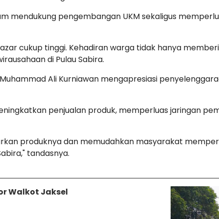
dalam mendukung pengembangan UKM sekaligus memperluas
r cukup tinggi. Kehadiran warga tidak hanya memberika
ausahaan di Pulau Sabira.
, Muhammad Ali Kurniawan mengapresiasi penyelenggaraa
eningkatkan penjualan produk, memperluas jaringan p
rkan produknya dan memudahkan masyarakat memperol
Sabira," tandasnya.
tor Walkot Jaksel