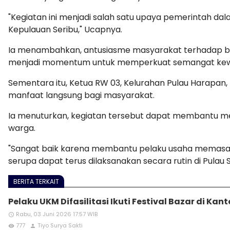
"Kegiatan ini menjadi salah satu upaya pemerintah 
Kepulauan Seribu," Ucapnya.
Ia menambahkan, antusiasme masyarakat terhadap baza
menjadi momentum untuk memperkuat semangat kewir
Sementara itu, Ketua RW 03, Kelurahan Pulau Harapan
manfaat langsung bagi masyarakat.
Ia menuturkan, kegiatan tersebut dapat membantu m
warga.
"Sangat baik karena membantu pelaku usaha memasa
serupa dapat terus dilaksanakan secara rutin di Pulau 
BERITA TERKAIT
Pelaku UKM Difasilitasi Ikuti Festival Bazar di Kan
Rabu, 03 Juni 2026 17:57 WIB
access_time
777
Tiyo Surya Sakti
remove_red_eye
person