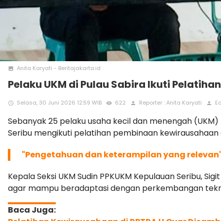
Anita Karyati - Beritajakarta.id
photo
Pelaku UKM di Pulau Sabira Ikuti Pelatiha
Selasa, 30 Juni 2026 12:59 WIB
622
Reporter : Anita Karyati
Ed
access_time
remove_red_eye
person
person
Sebanyak 25 pelaku usaha kecil dan menengah (UKM) b
Seribu mengikuti pelatihan pembinaan kewirausahaan 
"Pengetahuan dan keterampilan yang relevan
Kepala Seksi UKM Sudin PPKUKM Kepulauan Seribu, Sig
agar mampu beradaptasi dengan perkembangan teknolo