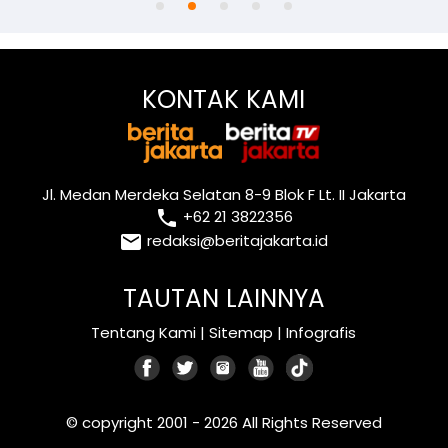
KONTAK KAMI
Jl. Medan Merdeka Selatan 8-9 Blok F Lt. II Jakarta
local_phone
+62 21 3822356
email
redaksi@beritajakarta.id
TAUTAN LAINNYA
Tentang Kami
|
Sitemap
|
Infografis
© copyright 2001 - 2026 All Rights Reserved