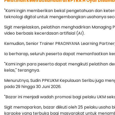
Pelatihan Kewirausahaan di RPTRA H Oyar Disamb
"Kami ingin memberikan bekal pengetahuan dan keter
teknologi digital untuk mengembangkan usahanya secara
Sigit menjelaskan, pelatihan menghadirkan Managing P
video berbasis kecerdasan artifisial (AI).
Kemudian, Senior Trainer PRADNYANA Learning Partner,
Ia berharap, seluruh peserta dapat memanfaatkan k
"Kami ingin para peserta dapat mengikuti pelatihan 
kelas," terangnya.
Menurutnya, Sudin PPKUKM Kepulauan Seribu juga men
pada 29 hingga 30 Juni 2026.
"Bazar ini menjadi wadah promosi bagi pelaku UKM sek
Sigit memaparkan, bazar diikuti oleh 25 pelaku usah
karaoke yang terbuka bagi masyarakat untuk menamb