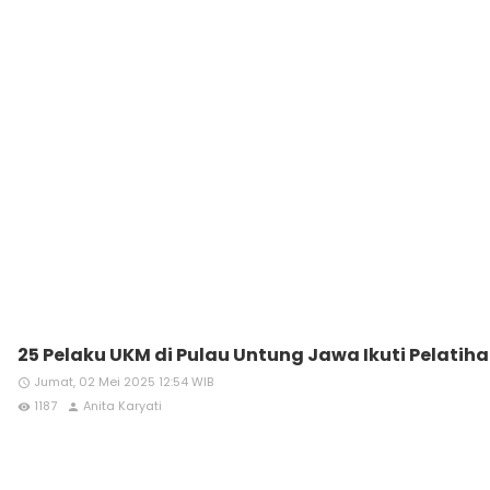
25 Pelaku UKM di Pulau Untung Jawa Ikuti Pelat
Jumat, 02 Mei 2025 12:54 WIB
access_time
1187
Anita Karyati
remove_red_eye
person