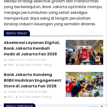
Melalui strategi
selective growth
dan transformasi
yang berkelanjutan, Bank Jakarta optimistis mampu
menjaga pertumbuhan yang sehat sekaligus
memperkuat daya saing di tengah perubahan
lanskap industri keuangan yang semakin dinamis.
BERITA TERKAIT
Akselerasi Layanan Digital,
Bank Jakarta Kembali
Hadir di Jakarta Fair 2026
Sabtu, 13 Juni 2026 11:20 WIB
access_time
1698
Aldi Geri Lumban Tobing
remove_red_eye
person
Bank Jakarta Gandeng
BliBli Hadirkan Engagement
Store di Jakarta Fair 2026
Jumat, 12 Juni 2026 20:21 WIB
access_time
1051
Aldi Geri Lumban Tobing
remove_red_eye
person
BERITA TERPOPULER
indeks