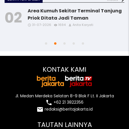
Area Kumuh Sekitar Terminal Tanjung
Priok Ditata Jadi Taman
31-07-2026
1694
Anita Karyati
access_time
access_time
access_time
access_time
remove_red_eye
remove_red_eye
remove_red_eye
remove_red_eye
person
person
person
person
access_time
remove_red_eye
person
KONTAK KAMI
Jl. Medan Merdeka Selatan 8-9 Blok F Lt. II Jakarta
local_phone
+62 21 3822356
email
redaksi@beritajakarta.id
TAUTAN LAINNYA