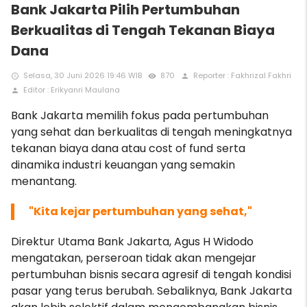
Bank Jakarta Pilih Pertumbuhan
Berkualitas di Tengah Tekanan Biaya
Dana
Selasa, 30 Juni 2026 19:46 WIB
870
Reporter : Fakhrizal Fakhri
access_time
remove_red_eye
person
Editor : Erikyanri Maulana
person
Bank Jakarta memilih fokus pada pertumbuhan
yang sehat dan berkualitas di tengah meningkatnya
tekanan biaya dana atau cost of fund
serta
dinamika industri keuangan yang semakin
menantang.
"Kita kejar pertumbuhan yang sehat,"
Direktur Utama Bank Jakarta, Agus H Widodo
mengatakan, perseroan tidak akan mengejar
pertumbuhan bisnis secara agresif di tengah kondisi
pasar yang terus berubah. Sebaliknya, Bank Jakarta