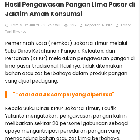
Hasil Pengawasan Pangan Lima Pasar di
Jaktim Aman Konsumsi
Kamis, 02 Juli 2026 17:57 WIB
622
Reporter : Nurito
Editor :
access_time
remove_red_eye
person
person
Toni Riyanto
Pemerintah Kota (Pemkot) Jakarta Timur melalui
Suku Dinas Ketahanan Pangan, Kelautan, dan
Pertanian (KPKP) melakukan pengawasan pangan di
lima pasar tradisional. Hasilnya, tidak ditemukan
bahan atau zat berbahaya dalam produk pangan
yang dijual pedagang.
"Total ada 48 sampel yang diperiksa"
Kepala Suku Dinas KPKP Jakarta Timur, Taufik
Yulianto mengatakan, pengawasan pangan kali ini
melibatkan sekitar 20 personel gabungan sebagai
upaya mengantisipasi peredaran pangan yang
mengandung bahan atau zat kimia berbahaya.