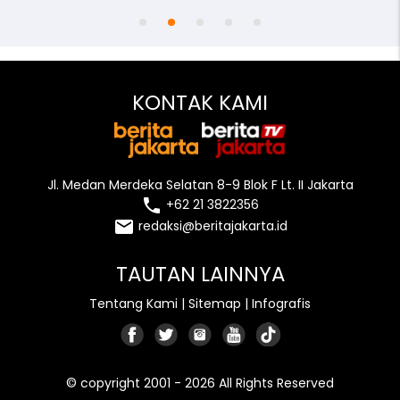
KONTAK KAMI
Jl. Medan Merdeka Selatan 8-9 Blok F Lt. II Jakarta
local_phone
+62 21 3822356
email
redaksi@beritajakarta.id
TAUTAN LAINNYA
Tentang Kami
|
Sitemap
|
Infografis
© copyright 2001 - 2026 All Rights Reserved