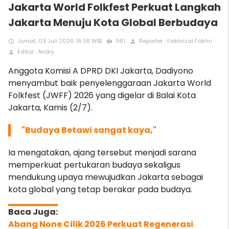
Jakarta World Folkfest Perkuat Langkah
Jakarta Menuju Kota Global Berbudaya
Jumat, 03 Juli 2026 16:39 WIB
961
Reporter : Fakhrizal Fakhri
access_time
remove_red_eye
person
Editor : Andry
person
Anggota Komisi A DPRD DKI Jakarta, Dadiyono
menyambut baik penyelenggaraan Jakarta World
Folkfest (JWFF) 2026 yang digelar di Balai Kota
Jakarta, Kamis (2/7).
"Budaya Betawi sangat kaya,"
Ia mengatakan, ajang tersebut menjadi sarana
memperkuat pertukaran budaya sekaligus
mendukung upaya mewujudkan Jakarta sebagai
kota global yang tetap berakar pada budaya.
Abang None Cilik 2026 Perkuat Regenerasi