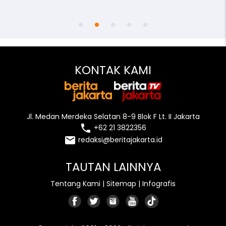
access_time
remove_red_eye
person
KONTAK KAMI
Jl. Medan Merdeka Selatan 8-9 Blok F Lt. II Jakarta
local_phone
+62 21 3822356
email
redaksi@beritajakarta.id
TAUTAN LAINNYA
Tentang Kami
|
Sitemap
|
Infografis