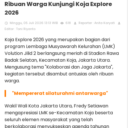
Ribuan Warga Kunjungi Koja Explore
2026
Minggu, 05 Juli 2026 13:13 WIB
618
Reporter : Anita Karyati
access_time
remove_red_eye
person
person
Editor : Toni Riyanto
Koja Explore 2026 yang merupakan bagian dari
program Lembaga Musyawarah Kelurahan (LMK)
Volution Jilid 2 berlangsung meriah di Stadion Rawa
Badak Selatan, Kecamatan Koja, Jakarta Utara.
Mengusung tema "Kolaborasi dan Jaga Jakarta",
kegiatan tersebut disambut antusias oleh ribuan
warga.
"Mempererat silaturahmi antarwarga"
Wakil Wali Kota Jakarta Utara, Fredy Setiawan
mengapresiasi LMK se-Kecamatan Koja beserta
seluruh elemen masyarakat yang telah
berkolaborasi menyukseskan agenda tahunan