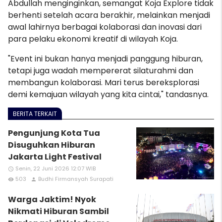
Abdullah menginginkan, semangat Koja Explore tidak
berhenti setelah acara berakhir, melainkan menjadi
awal lahirnya berbagai kolaborasi dan inovasi dari
para pelaku ekonomi kreatif di wilayah Koja.
"Event ini bukan hanya menjadi panggung hiburan,
tetapi juga wadah mempererat silaturahmi dan
membangun kolaborasi. Mari terus bereksplorasi
demi kemajuan wilayah yang kita cintai," tandasnya.
BERITA TERKAIT
Pengunjung Kota Tua
Disuguhkan Hiburan
Jakarta Light Festival
Senin, 22 Juni 2026 12:07 WIB
access_time
503
Budhi Firmansyah Surapati
remove_red_eye
person
Warga Jaktim! Nyok
Nikmati Hiburan Sambil