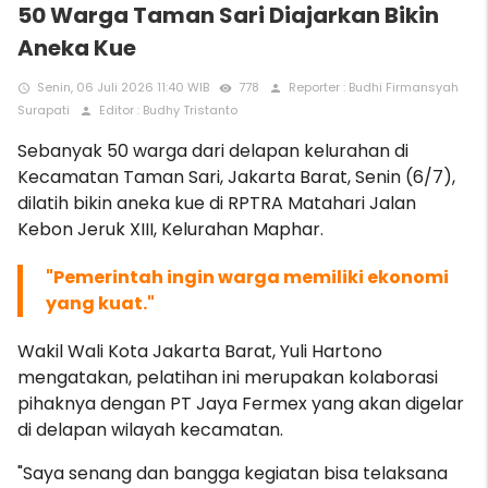
50 Warga Taman Sari Diajarkan Bikin
Aneka Kue
Senin, 06 Juli 2026 11:40 WIB
778
Reporter : Budhi Firmansyah
access_time
remove_red_eye
person
Surapati
Editor : Budhy Tristanto
person
Sebanyak 50 warga dari delapan kelurahan di
Kecamatan Taman Sari, Jakarta Barat, Senin (6/7),
dilatih bikin aneka kue di RPTRA Matahari Jalan
Kebon Jeruk XIII, Kelurahan Maphar.
"Pemerintah ingin warga memiliki ekonomi
yang kuat."
Wakil Wali Kota Jakarta Barat, Yuli Hartono
mengatakan, pelatihan ini merupakan kolaborasi
pihaknya dengan PT Jaya Fermex yang akan digelar
di delapan wilayah kecamatan.
"Saya senang dan bangga kegiatan bisa telaksana