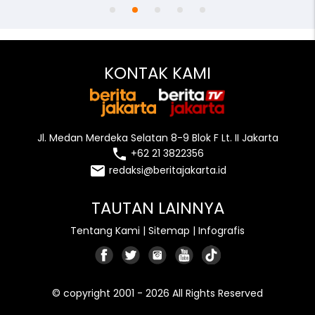
KONTAK KAMI
Jl. Medan Merdeka Selatan 8-9 Blok F Lt. II Jakarta
local_phone
+62 21 3822356
email
redaksi@beritajakarta.id
TAUTAN LAINNYA
Tentang Kami
|
Sitemap
|
Infografis
© copyright 2001 - 2026 All Rights Reserved