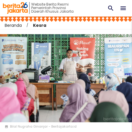
Website Berita Resmi
search
menu
Pemerintah Provinsi
Daerah Khusus Jakarta
Beranda
Kesra
Bilal Nugraha Ginanjar - Beritajakarta.id
photo