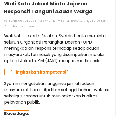
Wali Kota Jaksel Minta Jajaran
Responsif Tangani Aduan Warga
Senin, 06 Juli 2026 14:59 WIB
7489
Reporter : Tiyo Surya Sakti
access_time
remove_red_eye
person
Editor : Toni Riyanto
person
Wali Kota Jakarta Selatan, Syafrin Liputo meminta
seluruh Organisasi Perangkat Daerah (OPD)
meningkatkan respons terhadap setiap aduan
masyarakat, termasuk yang disampaikan melalui
aplikasi Jakarta Kini (JAKI) maupun media sosial.
"Tingkatkan kompetensi"
Syafrin mengatakan, tingginya jumlah aduan
masyarakat harus dijadikan sebagai bahan evaluasi
sekaligus sarana untuk meningkatkan kualitas
pelayanan publik.