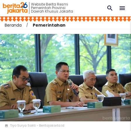
Website Berita Resmi
search
menu
Pemerintah Provinsi
Daerah Khusus Jakarta
Beranda
Pemerintahan
Tiyo Surya Sakti - Beritajakarta.id
photo