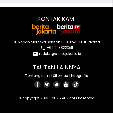
KONTAK KAMI
Jl. Medan Merdeka Selatan 8-9 Blok F Lt. II Jakarta
local_phone
+62 21 3822356
email
redaksi@beritajakarta.id
TAUTAN LAINNYA
Tentang Kami
|
Sitemap
|
Infografis
© copyright 2001 - 2026 All Rights Reserved