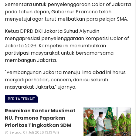
Sementara untuk penyelenggaraan Color of Jakarta
pada tahun depan, Gubernur Pramono telah
menyetujui agar turut melibatkan para pelajar SMA.
Ketua DPRD DKI Jakarta Suhud Alynudin
mengapresiasi penyelenggaraan kompetisi Color of
Jakarta 2026. Kompetisi ini menumbuhkan
partisipasi masyarakat untuk bersama-sama
membangun Jakarta.
"Pembangunan Jakarta menuju lima abad ini harus
menjadi perhatian, concern, dan isu seluruh
masyarakat Jakarta," ujarnya.
BERITA TERKAIT
Resmikan Kantor Muslimat
NU, Pramono Paparkan
Prioritas Tingkatkan SDM
Selasa, 07 Juli 2026 13:13 WIB
access_time