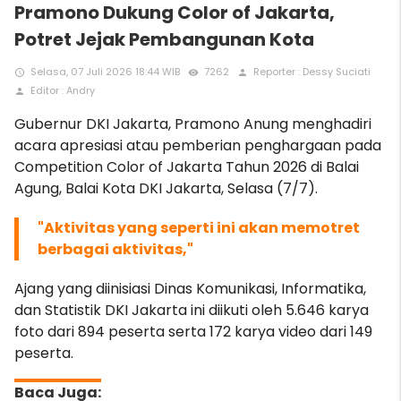
Pramono Dukung Color of Jakarta,
Potret Jejak Pembangunan Kota
Selasa, 07 Juli 2026 18:44 WIB
7262
Reporter : Dessy Suciati
access_time
remove_red_eye
person
Editor : Andry
person
Gubernur DKI Jakarta, Pramono Anung menghadiri
acara apresiasi atau pemberian penghargaan pada
Competition Color of Jakarta Tahun 2026 di Balai
Agung, Balai Kota DKI Jakarta, Selasa (7/7).
"Aktivitas yang seperti ini akan memotret
berbagai aktivitas,"
Ajang yang diinisiasi Dinas Komunikasi, Informatika,
dan Statistik DKI Jakarta ini diikuti oleh 5.646 karya
foto dari 894 peserta serta 172 karya video dari 149
peserta.