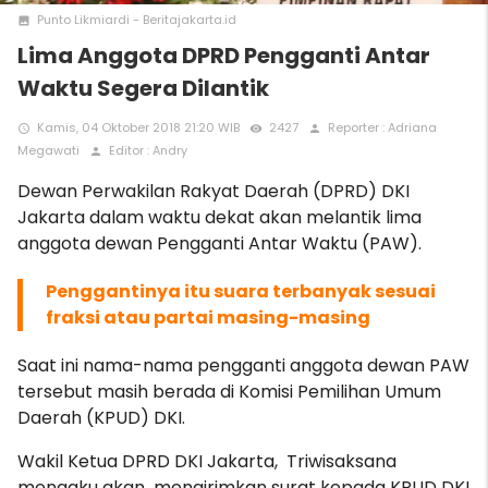
Punto Likmiardi - Beritajakarta.id
photo
Lima Anggota DPRD Pengganti Antar
Waktu Segera Dilantik
Kamis, 04 Oktober 2018 21:20 WIB
2427
Reporter : Adriana
access_time
remove_red_eye
person
Megawati
Editor : Andry
person
Dewan Perwakilan Rakyat Daerah (DPRD) DKI
Jakarta dalam waktu dekat akan melantik lima
anggota dewan Pengganti Antar Waktu (PAW).
Penggantinya itu suara terbanyak sesuai
fraksi atau partai masing-masing
Saat ini nama-nama pengganti anggota dewan PAW
tersebut masih berada di Komisi Pemilihan Umum
Daerah (KPUD) DKI.
Wakil Ketua DPRD DKI Jakarta, Triwisaksana
mengaku akan mengirimkan surat kepada KPUD DKI