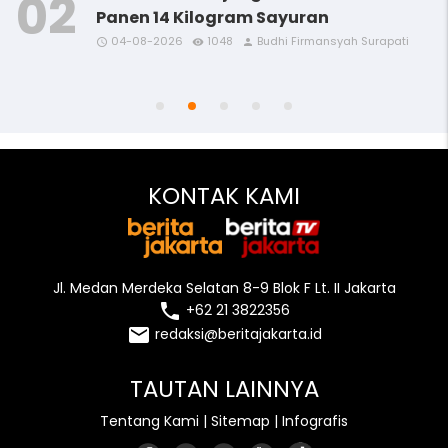
Panen 14 Kilogram Sayuran
04-08-2026
1048
Budhi Firmansyah Surapati
access_time
access_time
access_time
access_time
remove_red_eye
remove_red_eye
remove_red_eye
remove_red_eye
person
person
person
person
access_time
remove_red_eye
person
KONTAK KAMI
Jl. Medan Merdeka Selatan 8-9 Blok F Lt. II Jakarta
local_phone
+62 21 3822356
email
redaksi@beritajakarta.id
TAUTAN LAINNYA
Tentang Kami
|
Sitemap
|
Infografis