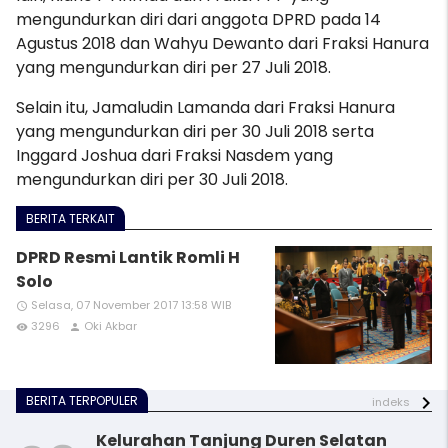
mengundurkan diri dari anggota DPRD pada 14
Agustus 2018 dan Wahyu Dewanto dari Fraksi Hanura
yang mengundurkan diri per 27 Juli 2018.
Selain itu, Jamaludin Lamanda dari Fraksi Hanura
yang mengundurkan diri per 30 Juli 2018 serta
Inggard Joshua dari Fraksi Nasdem yang
mengundurkan diri per 30 Juli 2018.
BERITA TERKAIT
DPRD Resmi Lantik Romli H
Solo
Selasa, 07 November 2017 13:58 WIB
access_time
3296
Oki Akbar
remove_red_eye
person
BERITA TERPOPULER
indeks
Kelurahan Tanjung Duren Selatan