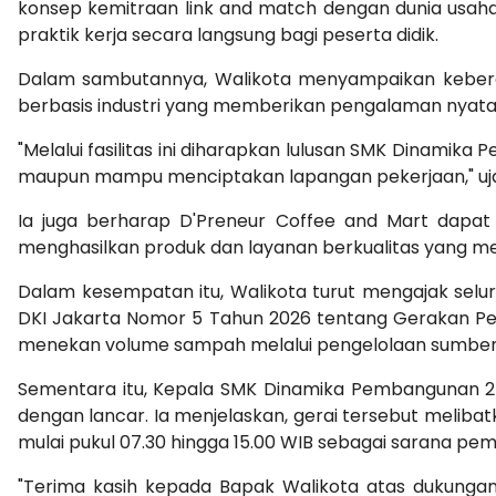
konsep kemitraan link and match dengan dunia usaha d
praktik kerja secara langsung bagi peserta didik.
Dalam sambutannya, Walikota menyampaikan keberad
berbasis industri yang memberikan pengalaman nyata
"Melalui fasilitas ini diharapkan lulusan SMK Dinamika 
maupun mampu menciptakan lapangan pekerjaan," uj
Ia juga berharap D'Preneur Coffee and Mart dapat 
menghasilkan produk dan layanan berkualitas yang 
Dalam kesempatan itu, Walikota turut mengajak selur
DKI Jakarta Nomor 5 Tahun 2026 tentang Gerakan Pe
menekan volume sampah melalui pengelolaan sumber 
Sementara itu, Kepala SMK Dinamika Pembangunan 2 J
dengan lancar. Ia menjelaskan, gerai tersebut meliba
mulai pukul 07.30 hingga 15.00 WIB sebagai sarana pemb
"Terima kasih kepada Bapak Walikota atas dukungann