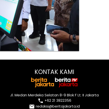
KONTAK KAMI
Jl. Medan Merdeka Selatan 8-9 Blok F Lt. II Jakarta
local_phone
+62 21 3822356
email
redaksi@beritajakarta.id