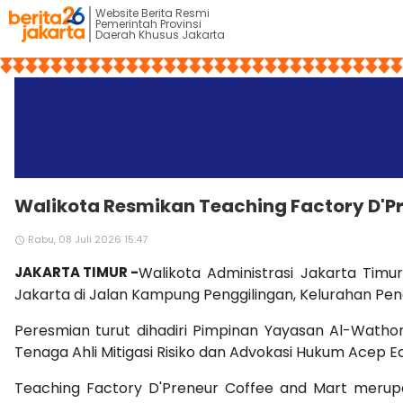
Website Berita Resmi
Pemerintah Provinsi
Daerah Khusus Jakarta
Walikota Resmikan Teaching Factory D'
Rabu, 08 Juli 2026 15:47
access_time
JAKARTA TIMUR -
Walikota Administrasi Jakarta Tim
Jakarta di Jalan Kampung Penggilingan, Kelurahan Pe
Peresmian turut dihadiri Pimpinan Yayasan Al-Wathon
Tenaga Ahli Mitigasi Risiko dan Advokasi Hukum Acep
Teaching Factory D'Preneur Coffee and Mart meru