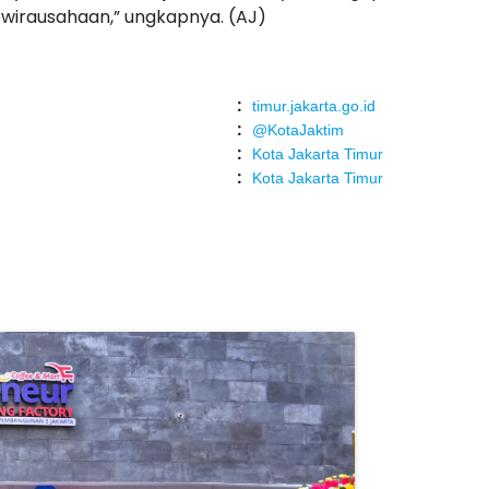
ewirausahaan,” ungkapnya. (AJ)
:
timur.jakarta.go.id
:
@KotaJaktim
:
Kota Jakarta Timur
:
Kota Jakarta Timur