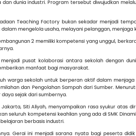
an dunia industri. Program tersebut diwujudkan melalui 
aan Teaching Factory bukan sekadar menjadi tempat 
 dalam mengelola usaha, melayani pelanggan, menjaga k
Pembangunan 2 memiliki kompetensi yang unggul, berkarakte
arnya.
menjadi pusat kolaborasi antara sekolah dengan dunia
memberikan manfaat bagi masyarakat.
uh warga sekolah untuk berperan aktif dalam menjaga 
milahan dan Pengolahan Sampah dari Sumber. Menurutn
daya sejak dari sumbernya.
akarta, Siti Aliyah, menyampaikan rasa syukur atas di
tkan seluruh kompetensi keahlian yang ada di SMK Dina
elajaran berbasis industri.
ya. Gerai ini menjadi sarana nyata bagi peserta didik