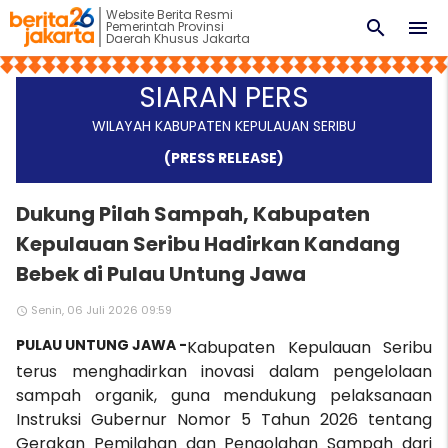
Website Berita Resmi
search
menu
Pemerintah Provinsi
Daerah Khusus Jakarta
SIARAN PERS
WILAYAH KABUPATEN KEPULAUAN SERIBU
(PRESS RELEASE)
Dukung Pilah Sampah, Kabupaten
Kepulauan Seribu Hadirkan Kandang
Bebek di Pulau Untung Jawa
Senin, 06 Juli 2026 09:59
access_time
PULAU UNTUNG JAWA -
Kabupaten Kepulauan Seribu
terus menghadirkan inovasi dalam pengelolaan
sampah organik, guna mendukung pelaksanaan
Instruksi Gubernur Nomor 5 Tahun 2026 tentang
Gerakan Pemilahan dan Pengolahan Sampah dari