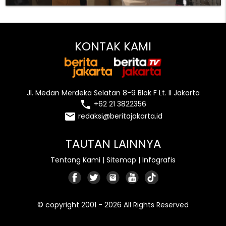
KONTAK KAMI
Jl. Medan Merdeka Selatan 8-9 Blok F Lt. II Jakarta
local_phone
+62 21 3822356
email
redaksi@beritajakarta.id
TAUTAN LAINNYA
Tentang Kami
|
Sitemap
|
Infografis
© copyright 2001 - 2026 All Rights Reserved