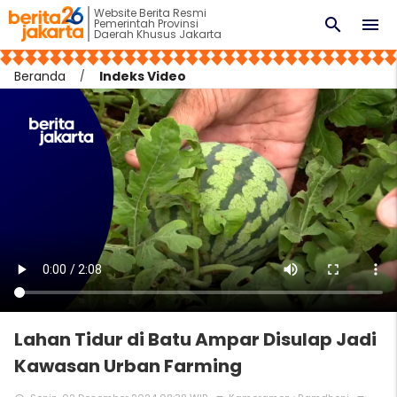
Website Berita Resmi
search
menu
Pemerintah Provinsi
Daerah Khusus Jakarta
Beranda
Indeks Video
Lahan Tidur di Batu Ampar Disulap Jadi
Kawasan Urban Farming