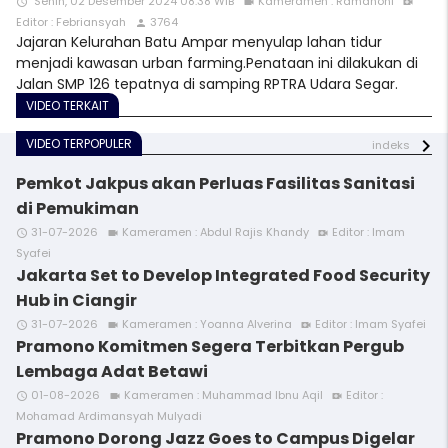
Senin, 02 Desember 2024 08:38 WIB
Kameramen : Ramdhoni
access_time
videocam
video_call
Editor : Febriansyah
3764
person
Jajaran Kelurahan Batu Ampar menyulap lahan tidur
menjadi kawasan urban farming.Penataan ini dilakukan di
Jalan SMP 126 tepatnya di samping RPTRA Udara Segar.
VIDEO TERKAIT
VIDEO TERPOPULER
indeks
Pemkot Jakpus akan Perluas Fasilitas Sanitasi
di Pemukiman
31-07-2026
Kameramen : Abdul Rajis Khandy
Editor : Imam
access_time
videocam
video_call
Syafei
Jakarta Set to Develop Integrated Food Security
Hub in Ciangir
31-07-2026
Kameramen : Yoanna Alverina
Editor : Imam Syafei
access_time
videocam
video_call
Pramono Komitmen Segera Terbitkan Pergub
Lembaga Adat Betawi
01-08-2026
Kameramen : Muhammad Ibnu Aqil
Editor :
access_time
videocam
video_call
Mohamad Ardimansyah Mulyadi
Pramono Dorong Jazz Goes to Campus Digelar