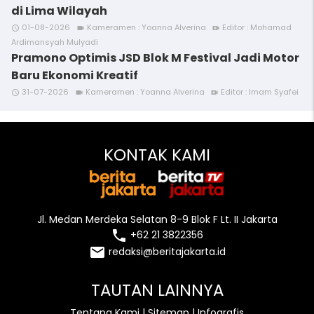
di Lima Wilayah
01-08-2026
Kameramen : Yoanna Alverina
Editor : Mohamad
access_time
videocam
video_call
Ardimansyah Mulyadi
Pramono Optimis JSD Blok M Festival Jadi Motor
Baru Ekonomi Kreatif
31-07-2026
Kameramen : Yoanna Alverina
Editor : Imam Syafei
access_time
videocam
video_call
KONTAK KAMI
Jl. Medan Merdeka Selatan 8-9 Blok F Lt. II Jakarta
local_phone
+62 21 3822356
email
redaksi@beritajakarta.id
TAUTAN LAINNYA
Tentang Kami
|
Sitemap
|
Infografis