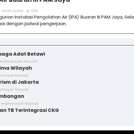
r : Imam Syafei
1255
person
unan Instalasi Pengolahan Air (IPA) Buaran III PAM Jaya, S
ai dengan jadwal pengerjaan.
baga Adat Betawi
 Ardimansyah Mulyadi
Lima Wilayah
imansyah Mulyadi
rism di Jakarta
imansyah Mulyadi
Kembangan
d Ardimansyah Mulyadi
an TB Terintegrasi CKG