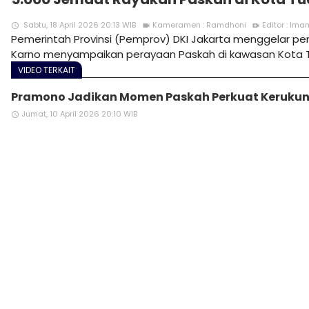
Sabtu, 18 April 2026 20:13 WIB
Kameramen : Ramdhoni
Editor : Ima
access_time
videocam
video_call
Pemerintah Provinsi (Pemprov) DKI Jakarta menggelar pe
Karno menyampaikan perayaan Paskah di kawasan Kota Tua
VIDEO TERKAIT
Pramono Jadikan Momen Paskah Perkuat Keruk
Jumat, 10 April 2026 20:10 WIB
access_time