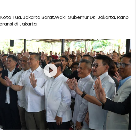
ta Tua, Jakarta Barat.Wakil Gubernur DKI Jakarta, Rano
ansi di Jakarta.
play_circle_filled