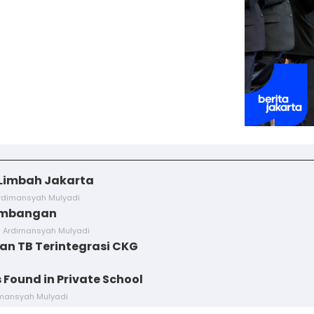
 Limbah Jakarta
Ardimansyah Mulyadi
Kembangan
d Ardimansyah Mulyadi
an TB Terintegrasi CKG
Found in Private School
imansyah Mulyadi
Dua Wetan