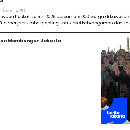
m Syafei
758
person
rayaan Paskah tahun 2026 bersama 5.000 warga di kawasan Ko
 menjadi simbol penting untuk nilai keberagaman dan toler
unan Membangun Jakarta