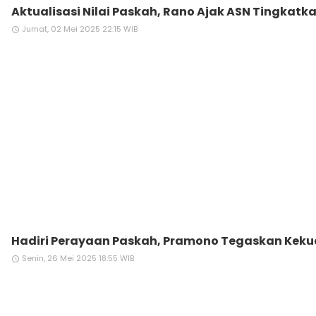
Aktualisasi Nilai Paskah, Rano Ajak ASN Tingkatka
Jumat, 02 Mei 2025 22:15 WIB
access_time
Hadiri Perayaan Paskah, Pramono Tegaskan Kekua
Senin, 26 Mei 2025 18:55 WIB
access_time