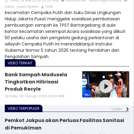
Senin, 18 Mei 2026 20:20 WIB
Kameramen : Abdul Rajis Khandy
access_time
videocam
video_call
Editor : Imam Syafei
1446
person
Kecamatan Cempaka Putih dan Suku Dinas Lingkungan
Hidup Jakarta Pusat menggelar sosialisasi pembatasan
pembuangan sampah ke TPST Bantargebang di aula
kantor kecamatan setempat.Acara sosialisasi yang diikuti
50 pelaku usaha dan pengelola gedung perkantoran di
wilayah Cempaka Putih ini menindaklanjuti Instruksi
Gubernur Nomor 5 tahun 2026 tentang Pemilahan dan
Pengolahan Sampah.
VIDEO TERKAIT
Bank Sampah Madusela
play_circle_filled
Tingkatkan Hilirisasi
Produk Recyle
Rabu, 28 Januari 2026 08:28 WIB
access_time
VIDEO TERPOPULER
indeks
Pemkot Jakpus akan Perluas Fasilitas Sanitasi
di Pemukiman