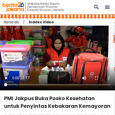
Website Berita Resmi
search
menu
Pemerintah Provinsi
Daerah Khusus Jakarta
Beranda
Indeks Video
PMI Jakpus Buka Posko Kesehatan
untuk Penyintas Kebakaran Kemayoran