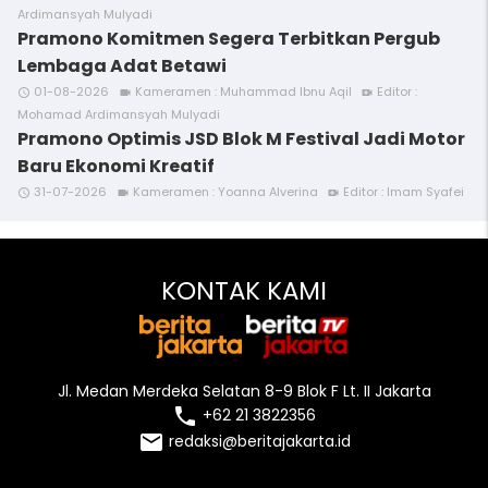
Ardimansyah Mulyadi
Pramono Komitmen Segera Terbitkan Pergub
Lembaga Adat Betawi
01-08-2026
Kameramen : Muhammad Ibnu Aqil
Editor :
access_time
videocam
video_call
Mohamad Ardimansyah Mulyadi
Pramono Optimis JSD Blok M Festival Jadi Motor
Baru Ekonomi Kreatif
31-07-2026
Kameramen : Yoanna Alverina
Editor : Imam Syafei
access_time
videocam
video_call
KONTAK KAMI
Jl. Medan Merdeka Selatan 8-9 Blok F Lt. II Jakarta
local_phone
+62 21 3822356
email
redaksi@beritajakarta.id