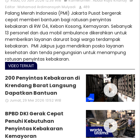
Rabu, 03 Juni 2026 12:35 WIB
Kameramen : Abdul Rajis Khandy
access_time
videocam
video_call
Editor : Mohamad Ardimansyah Mulyadi
489
person
Palang Merah Indonesia (PMI) Jakarta Pusat bergerak
cepat memberi bantuan bagi ratusan penyintas
kebakaran di RW 04, Kebon Kosong, Kemayoran. Sebanyak
13 personel dan dua mobil ambulance dikerahkan untuk
memberikan layanan darurat bagi warga terdampak
kebakaran. PMI Jakpus juga mendirikan posko layanan
kesehatan dan tenda pengungsian untuk menampung
ratusan penyintas kebakaran.
VIDEO TERKAIT
200 Penyintas Kebakaran di
play_circle_filled
Krendang Barat Langsung
Dapatkan Bantuan
Jumat, 29 Mei 2026 13:52 WIB
access_time
BPBD DKI Gerak Cepat
play_circle_filled
Penuhi Kebutuhan
Penyintas Kebakaran
Kemayoran