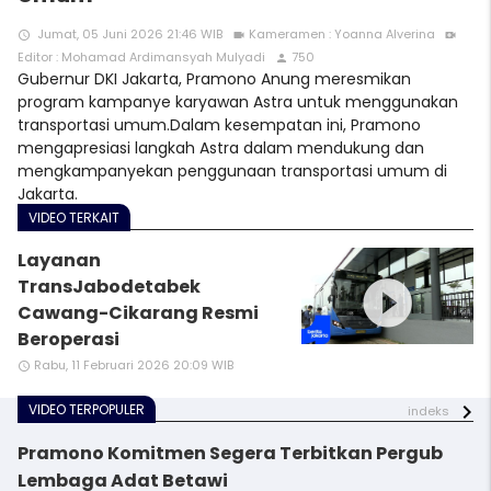
Jumat, 05 Juni 2026 21:46 WIB
Kameramen : Yoanna Alverina
access_time
videocam
video_call
Editor : Mohamad Ardimansyah Mulyadi
750
person
Gubernur DKI Jakarta, Pramono Anung meresmikan
program kampanye karyawan Astra untuk menggunakan
transportasi umum.Dalam kesempatan ini, Pramono
mengapresiasi langkah Astra dalam mendukung dan
mengkampanyekan penggunaan transportasi umum di
Jakarta.
VIDEO TERKAIT
Layanan
play_circle_filled
TransJabodetabek
Cawang-Cikarang Resmi
Beroperasi
Rabu, 11 Februari 2026 20:09 WIB
access_time
VIDEO TERPOPULER
indeks
Pramono Komitmen Segera Terbitkan Pergub
Lembaga Adat Betawi