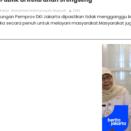
Editor : Mohamad Ardimansyah Mulyadi
1342
person
kungan Pemprov DKI Jakarta dipastikan tidak mengganggu k
uka secara penuh untuk melayani masyarakat.Masyarakat jug