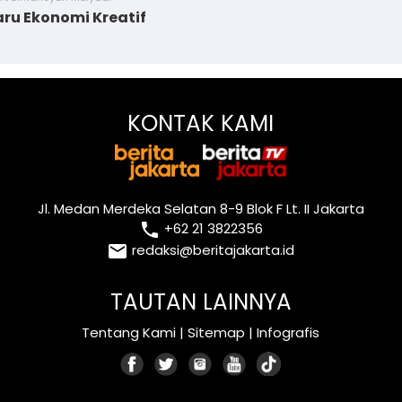
aru Ekonomi Kreatif
KONTAK KAMI
Jl. Medan Merdeka Selatan 8-9 Blok F Lt. II Jakarta
local_phone
+62 21 3822356
email
redaksi@beritajakarta.id
TAUTAN LAINNYA
Tentang Kami
|
Sitemap
|
Infografis