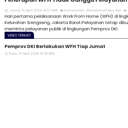
Jumat, 10 April 2026 16:07 WIB
Kameramen : Muhammad Ibnu Aqil
access_time
videocam
video_call
Hari pertama pelaksanaan Work From Home (WFH) di ling
Kelurahan Srengseng, Jakarta Barat.Pelayanan tetap dib
meminta pelayanan publik di lingkungan Pemprov DKI.
VIDEO TERKAIT
Pemprov DKI Berlakukan WFH Tiap Jumat
Rabu, 01 April 2026 15:38 WIB
access_time