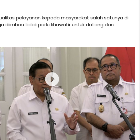
ualitas pelayanan kepada masyarakat salah satunya di
a diimbau tidak perlu khawatir untuk datang dan
play_circle_filled