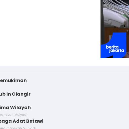
i Pemukiman
ub in Ciangir
Lima Wilayah
imansyah Mulyadi
baga Adat Betawi
 Ardimansyah Mulyadi