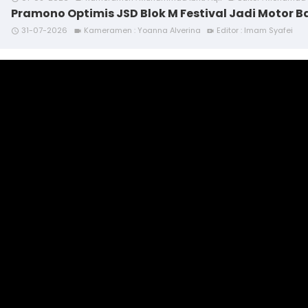
Pramono Optimis JSD Blok M Festival Jadi Motor B
31-07-2026
Kameramen : Yoanna Alverina
Editor : Imam Syafei
access_time
videocam
video_call