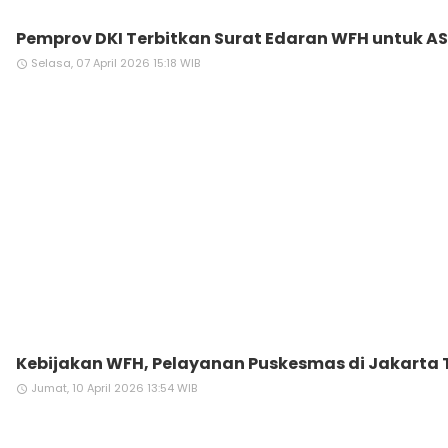
Pemprov DKI Terbitkan Surat Edaran WFH untuk A
Selasa, 07 April 2026 15:18 WIB
access_time
Kebijakan WFH, Pelayanan Puskesmas di Jakarta 
Jumat, 10 April 2026 13:54 WIB
access_time