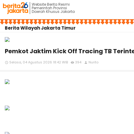
Website Berita Resmi
Pemerintah Provinsi
Daerah Khusus Jakarta
Berita Wilayah Jakarta Timur
Pemkot Jaktim Kick Off Tracing TB Terint
Selasa, 04 Agustus 2026 18:42 WIB
394
Nurito
access_time
remove_red_eye
person