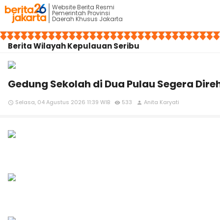
Website Berita Resmi
Pemerintah Provinsi
Daerah Khusus Jakarta
Berita Wilayah Kepulauan Seribu
Gedung Sekolah di Dua Pulau Segera Dire
Selasa, 04 Agustus 2026 11:39 WIB
533
Anita Karyati
access_time
remove_red_eye
person