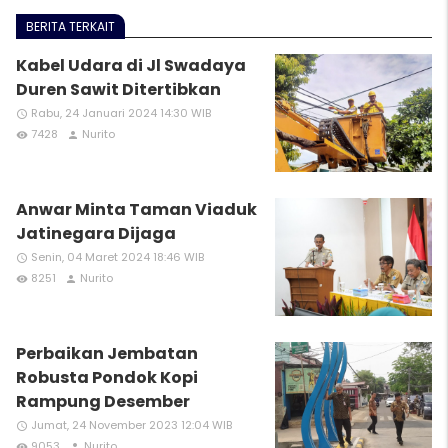
BERITA TERKAIT
Kabel Udara di Jl Swadaya
Duren Sawit Ditertibkan
Rabu, 24 Januari 2024 14:30 WIB
access_time
7428
Nurito
remove_red_eye
person
Anwar Minta Taman Viaduk
Jatinegara Dijaga
Senin, 04 Maret 2024 18:46 WIB
access_time
8251
Nurito
remove_red_eye
person
Perbaikan Jembatan
Robusta Pondok Kopi
Rampung Desember
Jumat, 24 November 2023 12:04 WIB
access_time
9053
Nurito
remove_red_eye
person