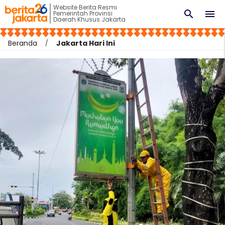
Website Berita Resmi
search
menu
Pemerintah Provinsi
Daerah Khusus Jakarta
Beranda
Jakarta Hari Ini