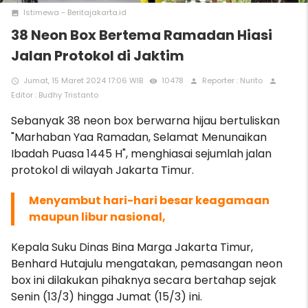
Istimewa - Beritajakarta.id
photo
38 Neon Box Bertema Ramadan Hiasi
Jalan Protokol di Jaktim
Jumat, 15 Maret 2024 17:06 WIB
10478
Reporter : Nurito
access_time
remove_red_eye
person
person
Editor : Budhy Tristanto
Sebanyak 38 neon box berwarna hijau bertuliskan
"Marhaban Yaa Ramadan, Selamat Menunaikan
Ibadah Puasa 1445 H", menghiasai sejumlah jalan
protokol di wilayah Jakarta Timur.
Menyambut hari-hari besar keagamaan
maupun libur nasional,
Kepala Suku Dinas Bina Marga Jakarta Timur,
Benhard Hutajulu mengatakan, pemasangan neon
box ini dilakukan pihaknya secara bertahap sejak
Senin (13/3) hingga Jumat (15/3) ini.