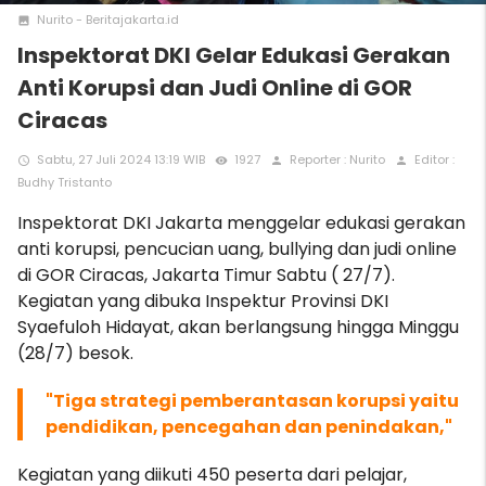
Nurito - Beritajakarta.id
photo
Inspektorat DKI Gelar Edukasi Gerakan
Anti Korupsi dan Judi Online di GOR
Ciracas
Sabtu, 27 Juli 2024 13:19 WIB
1927
Reporter : Nurito
Editor :
access_time
remove_red_eye
person
person
Budhy Tristanto
Inspektorat DKI Jakarta menggelar edukasi gerakan
anti korupsi, pencucian uang, bullying dan judi online
di GOR Ciracas, Jakarta Timur Sabtu ( 27/7).
Kegiatan yang dibuka Inspektur Provinsi DKI
Syaefuloh Hidayat, akan berlangsung hingga Minggu
(28/7) besok.
"Tiga strategi pemberantasan korupsi yaitu
pendidikan, pencegahan dan penindakan,"
Kegiatan yang diikuti 450 peserta dari pelajar,