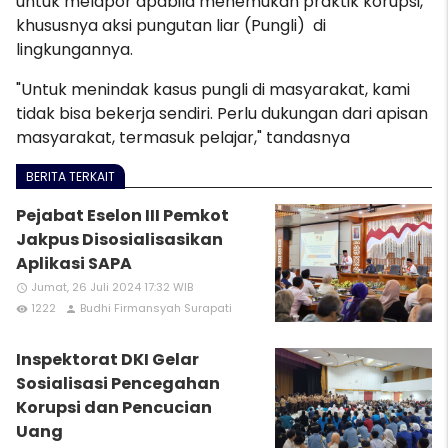
untuk melapor apabila menemukan praktik korupsi,
khususnya aksi pungutan liar (Pungli) di
lingkungannya.
"Untuk menindak kasus pungli di masyarakat, kami
tidak bisa bekerja sendiri. Perlu dukungan dari apisan
masyarakat, termasuk pelajar," tandasnya
BERITA TERKAIT
Pejabat Eselon III Pemkot
Jakpus Disosialisasikan
Aplikasi SAPA
Jumat, 26 Juli 2024 17:32 WIB
access_time
1222
Budhi Firmansyah Surapati
remove_red_eye
person
Inspektorat DKI Gelar
Sosialisasi Pencegahan
Korupsi dan Pencucian
Uang