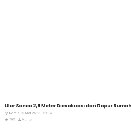
Ular Sanca 2,5 Meter Dievakuasi dari Dapur Rum
Kamis, 15 Mei 2025 14:16 WIB
access_time
790
Nurito
remove_red_eye
person