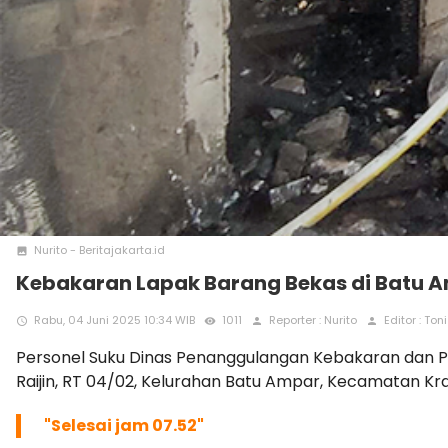
Nurito - Beritajakarta.id
photo
Kebakaran Lapak Barang Bekas di Batu 
Rabu, 04 Juni 2025 10:34 WIB
1011
Reporter : Nurito
Editor : Ton
access_time
remove_red_eye
person
person
Personel Suku Dinas Penanggulangan Kebakaran dan P
Raijin, RT 04/02, Kelurahan Batu Ampar, Kecamatan Kra
"Selesai jam 07.52"