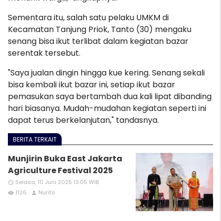
Sementara itu, salah satu pelaku UMKM di
Kecamatan Tanjung Priok, Tanto (30) mengaku
senang bisa ikut terlibat dalam kegiatan bazar
serentak tersebut.
"Saya jualan dingin hingga kue kering. Senang sekali
bisa kembali ikut bazar ini, setiap ikut bazar
pemasukan saya bertambah dua kali lipat dibanding
hari biasanya. Mudah-mudahan kegiatan seperti ini
dapat terus berkelanjutan," tandasnya.
BERITA TERKAIT
Munjirin Buka East Jakarta
Agriculture Festival 2025
Selasa, 10 Juni 2025 13:05 WIB
access_time
1126
Nurito
remove_red_eye
person