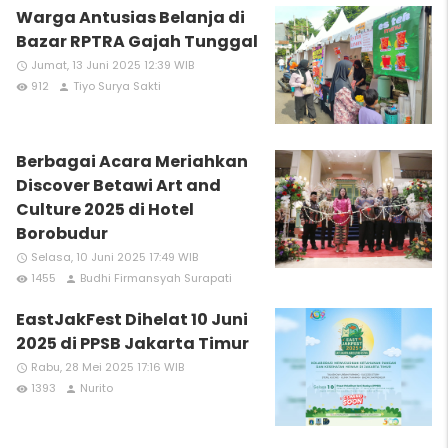
Warga Antusias Belanja di
Bazar RPTRA Gajah Tunggal
Jumat, 13 Juni 2025 12:39 WIB
access_time
912
Tiyo Surya Sakti
remove_red_eye
person
Berbagai Acara Meriahkan
Discover Betawi Art and
Culture 2025 di Hotel
Borobudur
Selasa, 10 Juni 2025 17:49 WIB
access_time
1455
Budhi Firmansyah Surapati
remove_red_eye
person
EastJakFest Dihelat 10 Juni
2025 di PPSB Jakarta Timur
Rabu, 28 Mei 2025 17:16 WIB
access_time
1393
Nurito
remove_red_eye
person