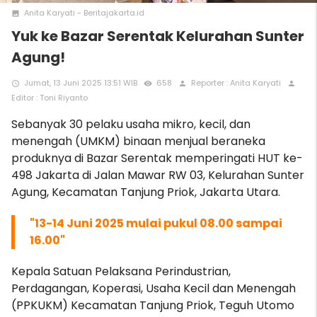
Anita Karyati - Beritajakarta.id
photo
Yuk ke Bazar Serentak Kelurahan Sunter
Agung!
Jumat, 13 Juni 2025 13:51 WIB
658
Reporter : Anita Karyati
access_time
remove_red_eye
person
person
Editor : Toni Riyanto
Sebanyak 30 pelaku usaha mikro, kecil, dan
menengah (UMKM) binaan menjual beraneka
produknya di Bazar Serentak memperingati HUT ke-
498 Jakarta di Jalan Mawar RW 03, Kelurahan Sunter
Agung, Kecamatan Tanjung Priok, Jakarta Utara.
"13-14 Juni 2025 mulai pukul 08.00 sampai
16.00"
Kepala Satuan Pelaksana Perindustrian,
Perdagangan, Koperasi, Usaha Kecil dan Menengah
(PPKUKM) Kecamatan Tanjung Priok, Teguh Utomo