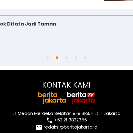
iok Ditata Jadi Taman
KONTAK KAMI
Jl. Medan Merdeka Selatan 8-9 Blok F Lt. II Jakarta
local_phone
+62 21 3822356
email
redaksi@beritajakarta.id