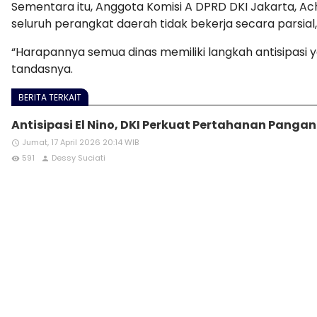
Sementara itu, Anggota Komisi A DPRD DKI Jakarta, Ac
seluruh perangkat daerah tidak bekerja secara parsia
“Harapannya semua dinas memiliki langkah antisipasi 
tandasnya.
BERITA TERKAIT
Antisipasi El Nino, DKI Perkuat Pertahanan Pangan 
Jumat, 17 April 2026 20:14 WIB
access_time
591
Dessy Suciati
remove_red_eye
person