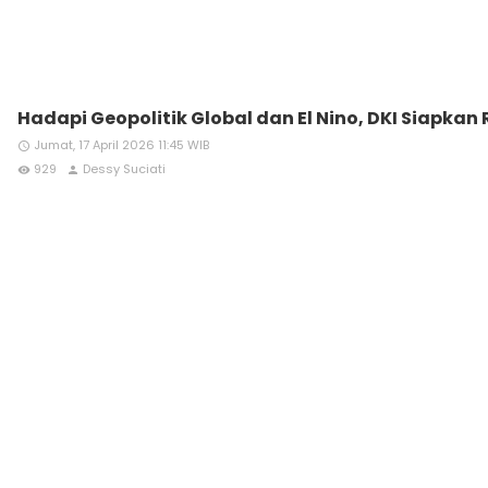
Hadapi Geopolitik Global dan El Nino, DKI Siapkan 
Jumat, 17 April 2026 11:45 WIB
access_time
929
Dessy Suciati
remove_red_eye
person