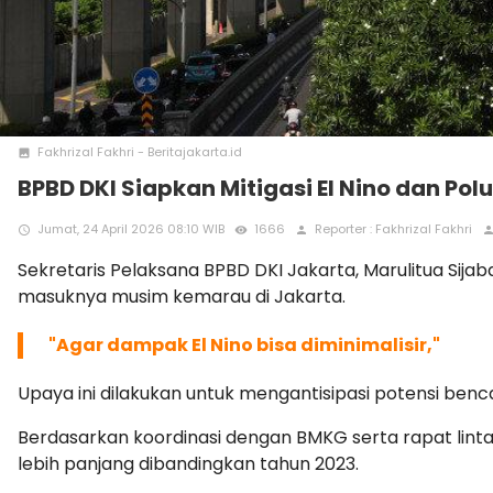
Fakhrizal Fakhri - Beritajakarta.id
photo
BPBD DKI Siapkan Mitigasi El Nino dan Pol
Jumat, 24 April 2026 08:10 WIB
1666
Reporter : Fakhrizal Fakhri
access_time
remove_red_eye
person
perso
Sekretaris Pelaksana BPBD DKI Jakarta, Marulitua Sij
masuknya musim kemarau di Jakarta.
"Agar dampak El Nino bisa diminimalisir,"
Upaya ini dilakukan untuk mengantisipasi potensi benc
Berdasarkan koordinasi dengan BMKG serta rapat lintas 
lebih panjang dibandingkan tahun 2023.