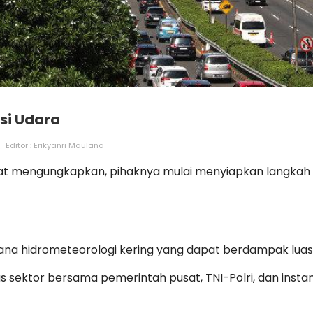
usi Udara
Editor : Erikyanri Maulana
n
abat mengungkapkan, pihaknya mulai menyiapkan langkah 
ana hidrometeorologi kering yang dapat berdampak luas d
sektor bersama pemerintah pusat, TNI-Polri, dan instansi