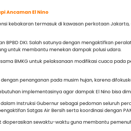
pi Ancaman El Nino
nsi kebakaran termasuk di kawasan perkotaan Jakarta, se
apkan BPBD DKI. Salah satunya dengan mengaktifkan peral
edung untuk membantu menekan dampak polusi udara.
ersama BMKG untuk pelaksanaan modifikasi cuaca pada p
da dengan penanganan pada musim hujan, karena difokus
butuhan implementasinya agar dampak El Nino bisa dimini
n dalam Instruksi Gubernur sebagai pedoman seluruh p
ngaktifan Satgas Air Bersih serta koordinasi dengan PAM
pat dioperasikan sewaktu-waktu guna membantu pemenuha