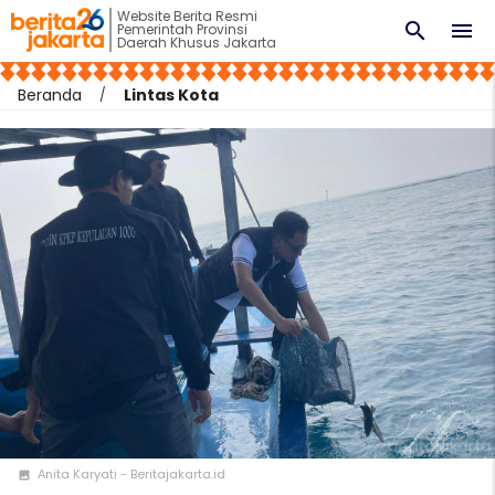
Website Berita Resmi
search
menu
Pemerintah Provinsi
Daerah Khusus Jakarta
Beranda
Lintas Kota
Anita Karyati - Beritajakarta.id
photo