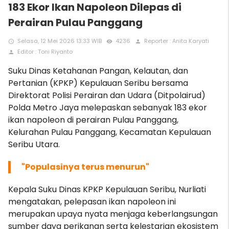
183 Ekor Ikan Napoleon Dilepas di
Perairan Pulau Panggang
Selasa, 12 Mei 2026 13:33 WIB
4236
Reporter : Anita Karyati
access_time
remove_red_eye
person
Editor : Toni Riyanto
person
Suku Dinas Ketahanan Pangan, Kelautan, dan
Pertanian (KPKP) Kepulauan Seribu bersama
Direktorat Polisi Perairan dan Udara (Ditpolairud)
Polda Metro Jaya melepaskan sebanyak 183 ekor
ikan napoleon di perairan Pulau Panggang,
Kelurahan Pulau Panggang, Kecamatan Kepulauan
Seribu Utara.
"Populasinya terus menurun"
Kepala Suku Dinas KPKP Kepulauan Seribu, Nurliati
mengatakan, pelepasan ikan napoleon ini
merupakan upaya nyata menjaga keberlangsungan
sumber daya perikanan serta kelestarian ekosistem