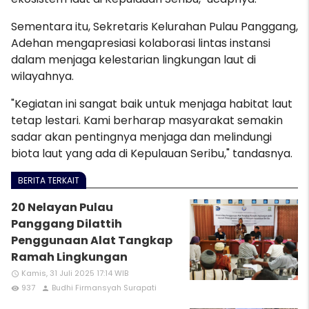
Sementara itu, Sekretaris Kelurahan Pulau Panggang,
Adehan mengapresiasi kolaborasi lintas instansi
dalam menjaga kelestarian lingkungan laut di
wilayahnya.
"Kegiatan ini sangat baik untuk menjaga habitat laut
tetap lestari. Kami berharap masyarakat semakin
sadar akan pentingnya menjaga dan melindungi
biota laut yang ada di Kepulauan Seribu," tandasnya.
BERITA TERKAIT
20 Nelayan Pulau
Panggang Dilattih
Penggunaan Alat Tangkap
Ramah Lingkungan
Kamis, 31 Juli 2025 17:14 WIB
access_time
937
Budhi Firmansyah Surapati
remove_red_eye
person