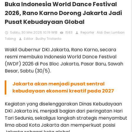
Buka Indonesia World Dance Festival
2026, Rano Karno Dorong Jakarta Jadi
Pusat Kebudayaan Global
Sabtu, 30 Mei 2026 10:19 WIB
1583
Reporter : Aldi Geri Lumban
access_time
remove_red_eye
person
Tobing
Editor : Budhy Tristanto
person
Wakil Gubernur DKI Jakarta, Rano Karno, secara
resmi membuka Indonesia World Dance Festival
(IWDF) 2026 di Pos Bloc Jakarta, Pasar Baru, Sawah
Besar, Sabtu (30/5).
Jakarta akan menjadi pusat sentral
kebudayaan ekonomi kreatif pada 2027
Kegiatan yang diselenggarakan Dinas Kebudayaan
DKI Jakarta ini, menjadi bagian dari peringatan Hari
Tari Sedunia, sekaligus langkah strategis menyambut
lima abad Kota Jakarta dan memperkuat posisi