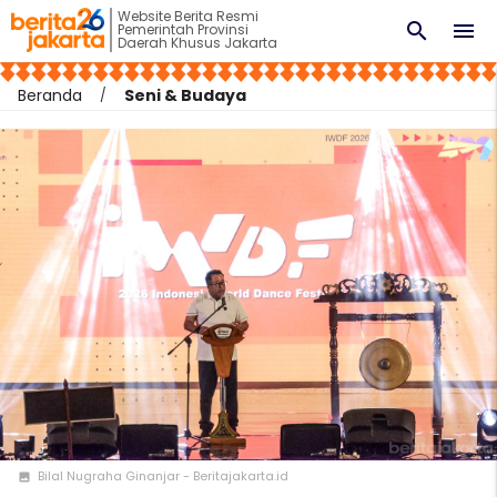
Website Berita Resmi
search
menu
Pemerintah Provinsi
Daerah Khusus Jakarta
Beranda
Seni & Budaya
Bilal Nugraha Ginanjar - Beritajakarta.id
photo