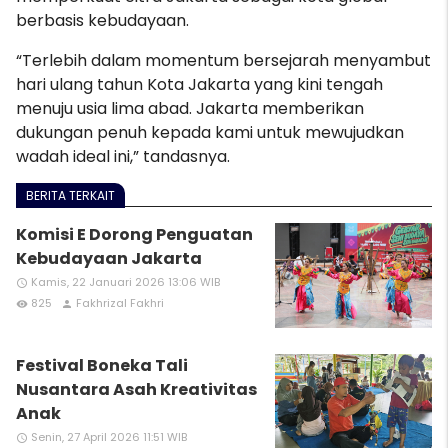
berbasis kebudayaan.
“Terlebih dalam momentum bersejarah menyambut
hari ulang tahun Kota Jakarta yang kini tengah
menuju usia lima abad. Jakarta memberikan
dukungan penuh kepada kami untuk mewujudkan
wadah ideal ini,” tandasnya.
BERITA TERKAIT
Komisi E Dorong Penguatan
Kebudayaan Jakarta
Kamis, 22 Januari 2026 13:06 WIB
access_time
825
Fakhrizal Fakhri
remove_red_eye
person
Festival Boneka Tali
Nusantara Asah Kreativitas
Anak
Senin, 27 April 2026 11:51 WIB
access_time