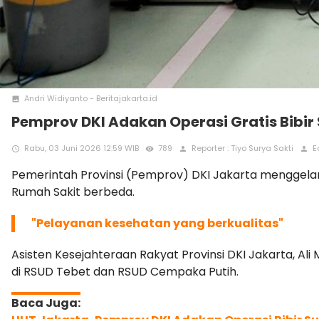
Andri Widiyanto - Beritajakarta.id
photo
Pemprov DKI Adakan Operasi Gratis Bibi
Rabu, 03 Juni 2026 12:59 WIB
789
Reporter : Tiyo Surya Sakti
Ed
access_time
remove_red_eye
person
person
Pemerintah Provinsi (Pemprov) DKI Jakarta menggelar 
Rumah Sakit berbeda.
"Pelayanan kesehatan yang berkualitas"
Asisten Kesejahteraan Rakyat Provinsi DKI Jakarta, Ali
di RSUD Tebet dan RSUD Cempaka Putih.