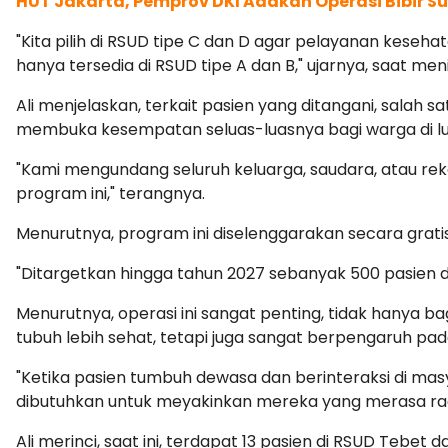
HUT Jakarta, Pemprov DKI Adakan Operasi Bibir 
"Kita pilih di RSUD tipe C dan D agar pelayanan kese
hanya tersedia di RSUD tipe A dan B," ujarnya, saat me
Ali menjelaskan, terkait pasien yang ditangani, sala
membuka kesempatan seluas-luasnya bagi warga di lu
"Kami mengundang seluruh keluarga, saudara, atau rek
program ini," terangnya.
Menurutnya, program ini diselenggarakan secara grat
"Ditargetkan hingga tahun 2027 sebanyak 500 pasien da
Menurutnya, operasi ini sangat penting, tidak hanya
tubuh lebih sehat, tetapi juga sangat berpengaruh pada
"Ketika pasien tumbuh dewasa dan berinteraksi di masy
dibutuhkan untuk meyakinkan mereka yang merasa ragu
Ali merinci, saat ini, terdapat 13 pasien di RSUD Tebet