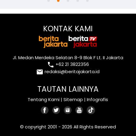
KONTAK KAMI
Jl. Medan Merdeka Selatan 8-9 Blok F Lt. II Jakarta
local_phone
+62 21 3822356
email
redaksi@beritajakarta.id
TAUTAN LAINNYA
Tentang Kami
|
Sitemap
|
Infografis
© copyright 2001 - 2026 All Rights Reserved