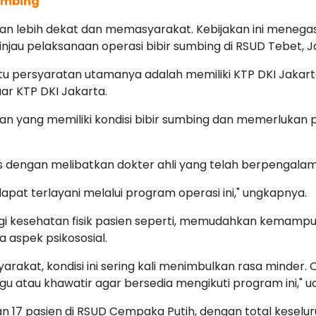
Sumbing
hatan lebih dekat dan memasyarakat. Kebijakan ini meneg
ninjau pelaksanaan operasi bibir sumbing di RSUD Tebet, J
h satu persyaratan utamanya adalah memiliki KTP DKI Jak
ar KTP DKI Jakarta.
an yang memiliki kondisi bibir sumbing dan memerlukan 
is dengan melibatkan dokter ahli yang telah berpengala
pat terlayani melalui program operasi ini," ungkapnya.
 bagi kesehatan fisik pasien seperti, memudahkan kema
 aspek psikososial.
arakat, kondisi ini sering kali menimbulkan rasa minder.
 atau khawatir agar bersedia mengikuti program ini," u
 dan 17 pasien di RSUD Cempaka Putih, dengan total keselu